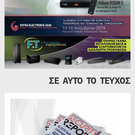
ΣΕ ΑΥΤΟ ΤΟ ΤΕΥΧΟΣ