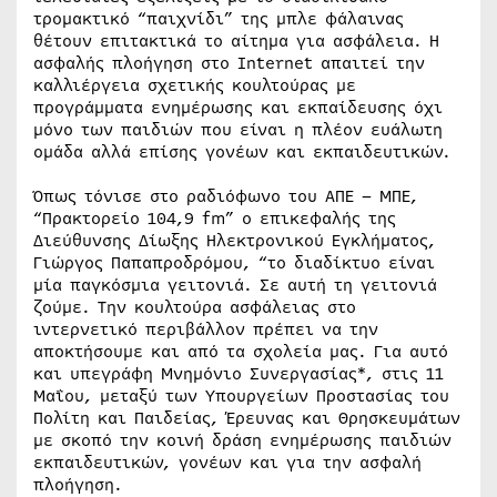
τρομακτικό “παιχνίδι” της μπλε φάλαινας
θέτουν επιτακτικά το αίτημα για ασφάλεια. Η
ασφαλής πλοήγηση στο Internet απαιτεί την
καλλιέργεια σχετικής κουλτούρας με
προγράμματα ενημέρωσης και εκπαίδευσης όχι
μόνο των παιδιών που είναι η πλέον ευάλωτη
ομάδα αλλά επίσης γονέων και εκπαιδευτικών.
Όπως τόνισε στο ραδιόφωνο του ΑΠΕ – ΜΠΕ,
“Πρακτορείο 104,9 fm” ο επικεφαλής της
Διεύθυνσης Δίωξης Ηλεκτρονικού Εγκλήματος,
Γιώργος Παπαπροδρόμου, “το διαδίκτυο είναι
μία παγκόσμια γειτονιά. Σε αυτή τη γειτονιά
ζούμε. Την κουλτούρα ασφάλειας στο
ιντερνετικό περιβάλλον πρέπει να την
αποκτήσουμε και από τα σχολεία μας. Για αυτό
και υπεγράφη Μνημόνιο Συνεργασίας*, στις 11
Μαΐου, μεταξύ των Υπουργείων Προστασίας του
Πολίτη και Παιδείας, Έρευνας και Θρησκευμάτων
με σκοπό την κοινή δράση ενημέρωσης παιδιών
εκπαιδευτικών, γονέων και για την ασφαλή
πλοήγηση.