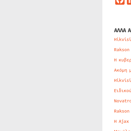
ΑΛΛΑ Α
Hikvis
Rakson
Η κυβε
Ακόμη 
Hikvis
Ειδικο
Novatr
Rakson
Η Ajax