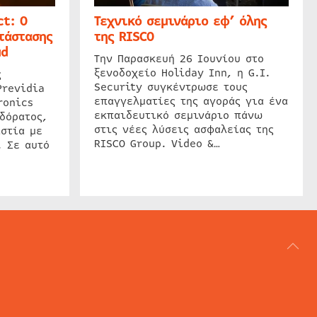
t: Ο
Τεχνικό σεμινάριο εφ’ όλης
τάστασης
της RISCO
ud
Την Παρασκευή 26 Ιουνίου στο
ξενοδοχείο Holiday Inn, η G.I.
ς
Security συγκέντρωσε τους
Previdia
επαγγελματίες της αγοράς για ένα
ronics
εκπαιδευτικό σεμινάριο πάνω
δόρατος,
στις νέες λύσεις ασφαλείας της
στία με
RISCO Group. Video &…
. Σε αυτό
ΑΡΘΟΓΡΑΦΙΑ
REVIEWS