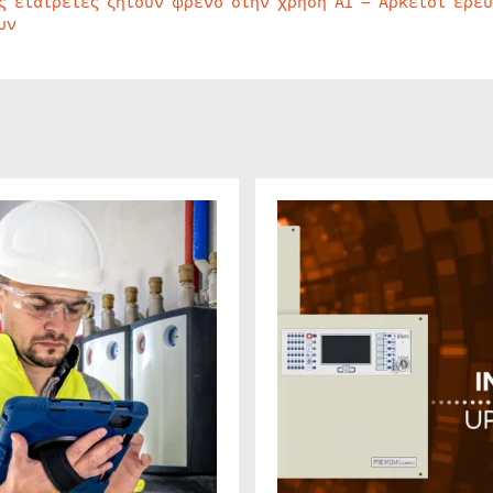
ς εταιρείες ζητούν φρένο στην χρήση AI – Αρκετοί ερε
υν