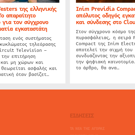
Testers της ελληνικής
Inim Previdia Compac
Το απαραίτητο
απόλυτος οδηγός εγκα
 για τον σύγχρονο
και σύνδεσης στο Clo
ατία εγκαταστάτη
Στον σύγχρονο κόσμο τη
πυρασφάλειας, η σειρά 
ταση ενός συστήματος
Compact της Inim Elect
 κυκλώματος τηλεόρασης
αποτελεί την αιχμή του 
ircuit Television –
συνδυάζοντας την αξιοπι
 την επιτήρηση
την ψηφιακή καινοτομία
 και μη χώρων και
το άρθρο, θα ανα…
 θεωρείται ασφαλής και
ατική όταν βασίζετ…
ΕΙΔΗΣΕΙΣ
ΤΑ ΝΕΑ ΤΗΣ ΑΓΟΡΑΣ