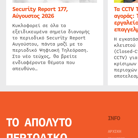
Security Report 177,
Τα CCTV 
Αύγουστος 2026
αγοράς: 
εργαλείο
Κυκλοφορεί σε όλα τα
επαγγελμ
εξειδικευμένα σημεία διανομής
το περιοδικό Security Report
Η εγκατάσ
Αυγούστου, πάντα μαζί με το
κλειστού
περιοδικό Ψηφιακή Τηλεόραση.
(Closed-C
Στο νέο τεύχος, θα βρείτε
CCTV) για
ενδιαφέροντα θέματα που
κρίσιμων
απευθύνο…
περιοχών
αποτελεσμ
ΤΟ ΑΠΟΛΥΤΟ
INFO
ΑΡΧΙΚΗ
ΠΕΡΙΟΔΙΚΟ