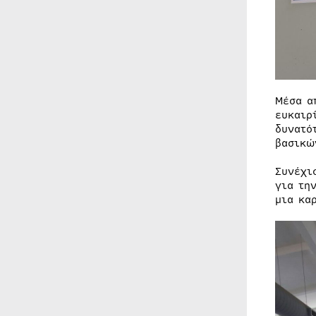
Μέσα α
ευκαιρ
δυνατό
βασικώ
Συνέχι
για τη
μια κα