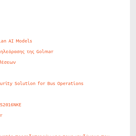
lan AI Models
τηλεόρασης της Golmar
θέσεων
urity Solution for Bus Operations
HS2016NKE
r