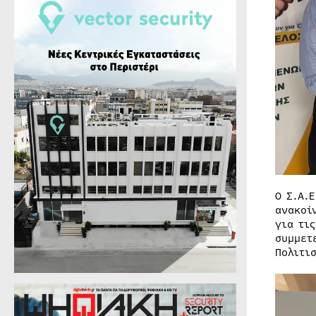
Ο Σ.Α.
ανακοί
για τι
συμμετ
Πολιτι