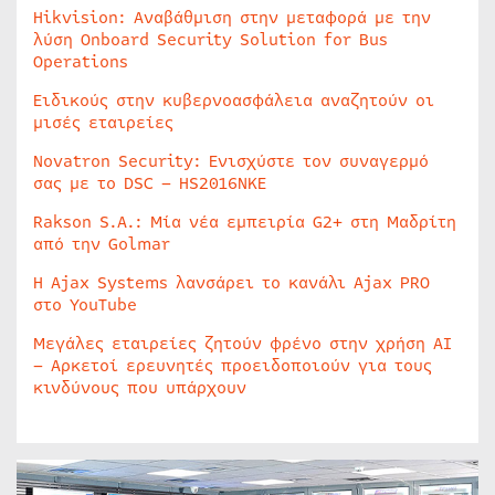
Hikvision: Αναβάθμιση στην μεταφορά με την
λύση Onboard Security Solution for Bus
Operations
Ειδικούς στην κυβερνοασφάλεια αναζητούν οι
μισές εταιρείες
Novatron Security: Ενισχύστε τον συναγερμό
σας με το DSC – HS2016NKE
Rakson S.A.: Μία νέα εμπειρία G2+ στη Μαδρίτη
από την Golmar
Η Ajax Systems λανσάρει το κανάλι Ajax PRO
στο YouTube
Μεγάλες εταιρείες ζητούν φρένο στην χρήση AI
– Αρκετοί ερευνητές προειδοποιούν για τους
κινδύνους που υπάρχουν