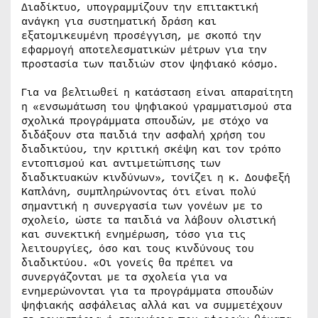
Διαδίκτυο, υπογραμμίζουν την επιτακτική
ανάγκη για συστηματική δράση και
εξατομικευμένη προσέγγιση, με σκοπό την
εφαρμογή αποτελεσματικών μέτρων για την
προστασία των παιδιών στον ψηφιακό κόσμο.
Για να βελτιωθεί η κατάσταση είναι απαραίτητη
η «ενσωμάτωση του ψηφιακού γραμματισμού στα
σχολικά προγράμματα σπουδών, με στόχο να
διδάξουν στα παιδιά την ασφαλή χρήση του
διαδικτύου, την κριτική σκέψη και τον τρόπο
εντοπισμού και αντιμετώπισης των
διαδικτυακών κινδύνων», τονίζει η κ. Δουφεξή
Καπλάνη, συμπληρώνοντας ότι είναι πολύ
σημαντική η συνεργασία των γονέων με το
σχολείο, ώστε τα παιδιά να λάβουν ολιστική
και συνεκτική ενημέρωση, τόσο για τις
λειτουργίες, όσο και τους κινδύνους του
διαδικτύου. «Οι γονείς θα πρέπει να
συνεργάζονται με τα σχολεία για να
ενημερώνονται για τα προγράμματα σπουδών
ψηφιακής ασφάλειας αλλά και να συμμετέχουν