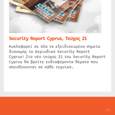
Security Report Cyprus, Τεύχος 21
Κυκλοφορεί σε όλα τα εξειδικευμένα σημεία
διανομής το περιοδικό Security Report
Cyprus! Στο νέο τεύχος 21 του Security Report
Cyprus θα βρείτε ενδιαφέροντα θέματα που
απευθύνονται σε κάθε τεχνικό…