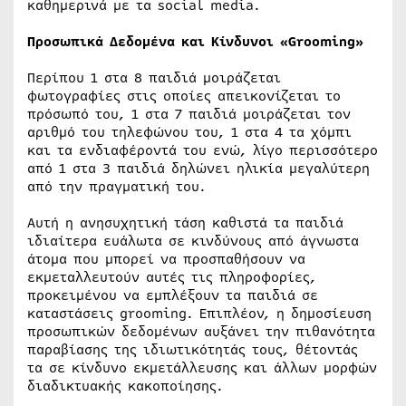
καθημερινά με τα social media.
Προσωπικά Δεδομένα και Κίνδυνοι «Grooming»
Περίπου 1 στα 8 παιδιά μοιράζεται
φωτογραφίες στις οποίες απεικονίζεται το
πρόσωπό του, 1 στα 7 παιδιά μοιράζεται τον
αριθμό του τηλεφώνου του, 1 στα 4 τα χόμπι
και τα ενδιαφέροντά του ενώ, λίγο περισσότερο
από 1 στα 3 παιδιά δηλώνει ηλικία μεγαλύτερη
από την πραγματική του.
Αυτή η ανησυχητική τάση καθιστά τα παιδιά
ιδιαίτερα ευάλωτα σε κινδύνους από άγνωστα
άτομα που μπορεί να προσπαθήσουν να
εκμεταλλευτούν αυτές τις πληροφορίες,
προκειμένου να εμπλέξουν τα παιδιά σε
καταστάσεις grooming. Επιπλέον, η δημοσίευση
προσωπικών δεδομένων αυξάνει την πιθανότητα
παραβίασης της ιδιωτικότητάς τους, θέτοντάς
τα σε κίνδυνο εκμετάλλευσης και άλλων μορφών
διαδικτυακής κακοποίησης.