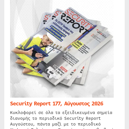
Security Report 177, Αύγουστος 2026
Κυκλοφορεί σε όλα τα εξειδικευμένα σημεία
διανομής το περιοδικό Security Report
Αυγούστου, πάντα μαζί με το περιοδικό