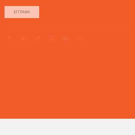
ΕΓΓΡΑΦΉ