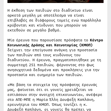
Η έκθεση των παιδιών στο διαδίκτυο είναι
αρκετά μεγάλη με αποτέλεσμα να είναι
επιβλαβές σε διάφορους τομείς ενώ παράλληλα
κρύβονται και κίνδυνοι που μπορούν να
εκτεθούν σε μεγάλο βαθμό.
Μία έρευνα που παρουσίασε πρόσφατα το
Κέντρο
Κοινωνικής Δράσης και Καινοτομίας (ΚΜΟΠ)
δείχνει την επείγουσα ανάγκη για προστασία
των παιδιών από τους κινδύνους του
διαδικτύου.
Η έρευνα, πραγματοποιήθηκε με τη
συμμετοχή 251 παιδιών, φέρνοντας στο φως
ανησυχητικά δεδομένα και προκλήσεις για την
προστασία και ευημερία των παιδιών.
«Με βάση τα στοιχεία της πρόσφατης έρευνάς
μας, φαίνεται ότι οι γονείς χρειάζεται να
εστιάσουν στην ανοιχτή επικοινωνία», ανέφερε
στο ΑΠΕ-ΜΠΕ η Mαρία Έλλη Δουφεξή Καπλάνη,
ερευνήτρια του ΚΜΟΠ. Όπως τονίζει η κ.
Δουφεξή Καπλάνη, οι γονείς θα πρέπει να