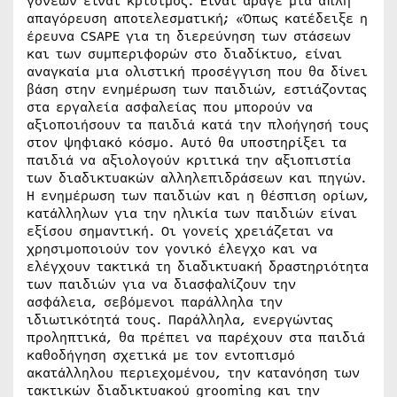
γονέων είναι κρίσιμος. Είναι άραγε μία απλη
απαγόρευση αποτελεσματική; «Όπως κατέδειξε η
έρευνα CSAPE για τη διερεύνηση των στάσεων
και των συμπεριφορών στο διαδίκτυο, είναι
αναγκαία μια ολιστική προσέγγιση που θα δίνει
βάση στην ενημέρωση των παιδιών, εστιάζοντας
στα εργαλεία ασφαλείας που μπορούν να
αξιοποιήσουν τα παιδιά κατά την πλοήγησή τους
στον ψηφιακό κόσμο. Αυτό θα υποστηρίξει τα
παιδιά να αξιολογούν κριτικά την αξιοπιστία
των διαδικτυακών αλληλεπιδράσεων και πηγών.
Η ενημέρωση των παιδιών και η θέσπιση ορίων,
κατάλληλων για την ηλικία των παιδιών είναι
εξίσου σημαντική. Οι γονείς χρειάζεται να
χρησιμοποιούν τον γονικό έλεγχο και να
ελέγχουν τακτικά τη διαδικτυακή δραστηριότητα
των παιδιών για να διασφαλίζουν την
ασφάλεια, σεβόμενοι παράλληλα την
ιδιωτικότητά τους. Παράλληλα, ενεργώντας
προληπτικά, θα πρέπει να παρέχουν στα παιδιά
καθοδήγηση σχετικά με τον εντοπισμό
ακατάλληλου περιεχομένου, την κατανόηση των
τακτικών διαδικτυακού grooming και την