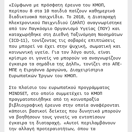
«Σύμφωνα με πρόσφατη έρευνα του ΚΜΟΠ,
περίπου 8 στα 10 παιδιά παίζουν καθημερινά
διαδικτυακά παιχνίδια. Το 2018, η Διαταραχή
Ηλεκτρονικού Παιχνιδιού (ΔΗλΠ) αναγνωρίστηκε
από τον Παγκόσμιο Οργανισμό Υγείας (ΠΟΥ) και
καταχωρήθηκε στη Διεθνή Ταξινόμηση Νοσημάτων
(ICD-11), τονίζοντας τις σοβαρές επιπτώσεις
που μπορεί να έχει στην ψυχική, σωματική και
κοινωνική υγεία. Για τον λόγο αυτό, είναι
κρίσιμο οι γονείς να μπορούν να αναγνωρίζουν
έγκαιρα τα σημάδια της ΔηλΠ», τονίζει στο ΑΠΕ-
ΜΠΕ η Ειρηάννα Δραγώνα, Διαχειρίστρια
Ευρωπαϊκών Έργων του ΚΜΟΠ.
Στο πλαίσιο του ευρωπαϊκού προγράμματος
MINDSET, στο οποίο συμμετέχει το ΚΜΟΠ
πραγματοποιήθηκε από τη κοινοπραξία
βιβλιογραφική έρευνα στην οποία αναφέρονται
κάποιοι βασικοί δείκτες που δυνητικά μπορούν
να βοηθήσουν τους γονείς να εντοπίσουν
έγκαιρα τη διαταραχή. «Αυτοί περιλαμβάνουν
την αλλαγή προτεραιοτήτων, όπου τα