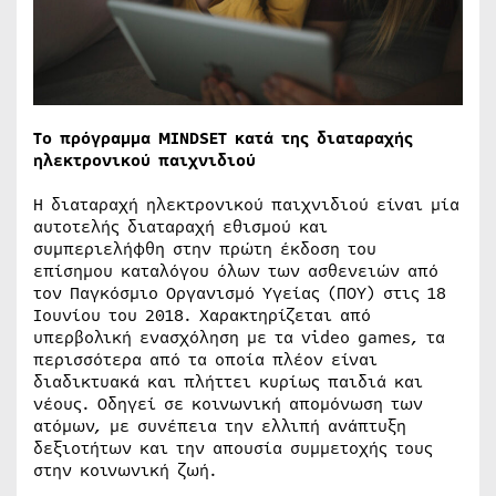
To πρόγραμμα MINDSET κατά της διαταραχής
ηλεκτρονικού παιχνιδιού
Η διαταραχή ηλεκτρονικού παιχνιδιού είναι μία
αυτοτελής διαταραχή εθισμού και
συμπεριελήφθη στην πρώτη έκδοση του
επίσημου καταλόγου όλων των ασθενειών από
τον Παγκόσμιο Οργανισμό Υγείας (ΠΟΥ) στις 18
Ιουνίου του 2018. Χαρακτηρίζεται από
υπερβολική ενασχόληση με τα video games, τα
περισσότερα από τα οποία πλέον είναι
διαδικτυακά και πλήττει κυρίως παιδιά και
νέους. Οδηγεί σε κοινωνική απομόνωση των
ατόμων, με συνέπεια την ελλιπή ανάπτυξη
δεξιοτήτων και την απουσία συμμετοχής τους
στην κοινωνική ζωή.