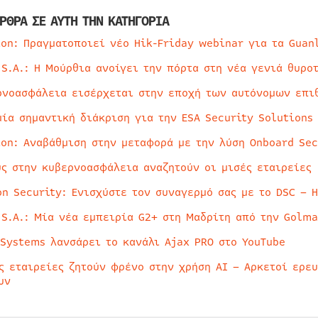
ΡΘΡΑ ΣΕ ΑΥΤΗ ΤΗΝ ΚΑΤΗΓΟΡΙΑ
ion: Πραγματοποιεί νέο Hik-Friday webinar για τα Guan
 S.A.: Η Μούρθια ανοίγει την πόρτα στη νέα γενιά θυρο
ρνοασφάλεια εισέρχεται στην εποχή των αυτόνομων επι
μία σημαντική διάκριση για την ESA Security Solutions
ion: Αναβάθμιση στην μεταφορά με την λύση Onboard Sec
ύς στην κυβερνοασφάλεια αναζητούν οι μισές εταιρείες
on Security: Ενισχύστε τον συναγερμό σας με το DSC – 
 S.A.: Μία νέα εμπειρία G2+ στη Μαδρίτη από την Golma
 Systems λανσάρει το κανάλι Ajax PRO στο YouTube
ς εταιρείες ζητούν φρένο στην χρήση AI – Αρκετοί ερε
υν