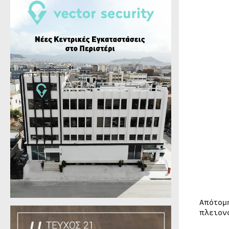
Απότομ
πλειον