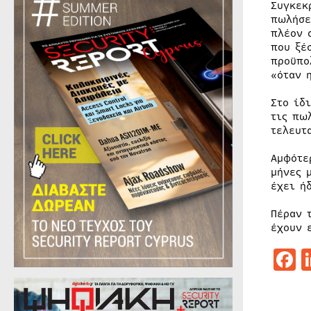
Συγκεκ
πωλήσε
πλέον 
που ξέ
προϋπο
«όταν 
Στο ίδ
τις πω
τελευτ
Αμφότε
μήνες 
έχει ή
Πέραν 
έχουν 
F