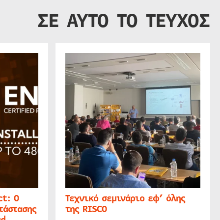
ΣΕ ΑΥΤΟ ΤΟ ΤΕΥΧΟΣ
t: Ο
Τεχνικό σεμινάριο εφ’ όλης
τάστασης
της RISCO
ud