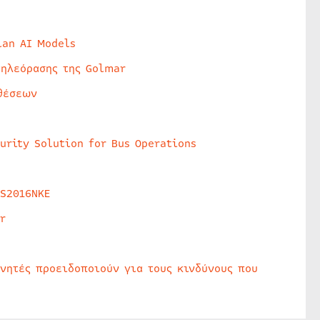
lan AI Models
τηλεόρασης της Golmar
θέσεων
urity Solution for Bus Operations
HS2016NKE
r
υνητές προειδοποιούν για τους κινδύνους που