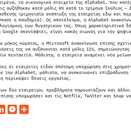
ριμένα, τα οικονομικά στοιχεία της Alphabet, που κατέ
ις αυξήθηκαν κατά μόλις 6% κατά το τρίμηνο Ιούλιος – 
ασθενής τριμηνιαία ανάπτυξη της εταιρείας εδώ και πε
σπασε η πανδημία). Ως αποτέλεσμα, η Alphabet ανακοίν
λογισμούς των θυγατρικών της. Όπως χαρακτηριστικά δή
η Google σκοντάφτει, είναι κακός οιωνός για την ψηφι
ιο μήκος κύματος, η Microsoft ανακοίνωσε επίσης σχετι
λήσεις της να αυξάνονται κατά μόλις 11%, σημειώνοντας
αία πενταετία. Μάλιστα, η εταιρεία αναμένει νέα μείωσ
ρες οι εταιρείες είδαν απότομη υποχώρηση στις χρηματι
με την Alphabet, μάλιστα, να ανακοινώνει επιβράδυνση 
δη περικόψει θέσεις εργασίας.
των δύο εταιρειών, προβλήματα παρουσιάζουν και άλλοι
επίσης υποχωρήσει και τις Netflix, Twitter και Snap ν
acebook
LinkedIn
Messenger
Μοιραστείτε