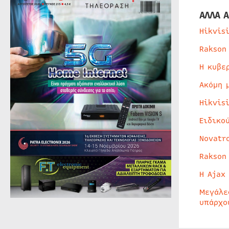
ΑΛΛΑ Α
Hikvis
Rakson
Η κυβε
Ακόμη 
Hikvis
Ειδικο
Novatr
Rakson
Η Ajax
Μεγάλε
υπάρχο