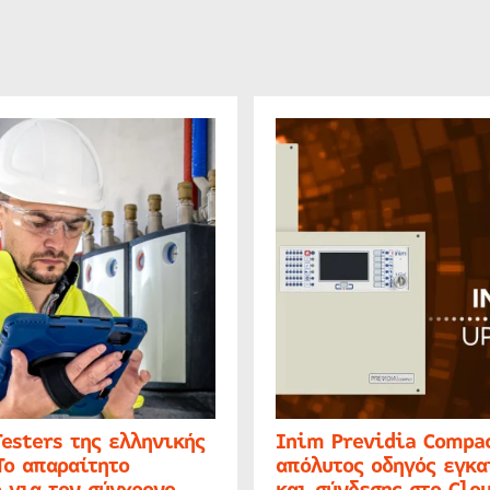
Testers της ελληνικής
Inim Previdia Compac
Το απαραίτητο
απόλυτος οδηγός εγκα
 για τον σύγχρονο
και σύνδεσης στο Clo