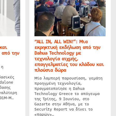
“ALL IN, ALL WIN!”: Μια
και
εκρηκτική εκδήλωση από την
 από την
Dahua Technology με
τεχνολογία αιχμής,
επαγγελματίες του κλάδου και
 η
πλούσια δώρα
βασικές
Μία λαμπερή παρουσίαση, γεμάτη
dalone
προηγμένη τεχνολογία,
βασης
πραγματοποίησε η Dahua
γαλύτερη
Technology Greece το απόγευμα
201M-M…
της Τρίτης, 9 Ιουνίου, στο
Gazarte στην Αθήνα, με το
Security Report να δίνει το
«παρών»…