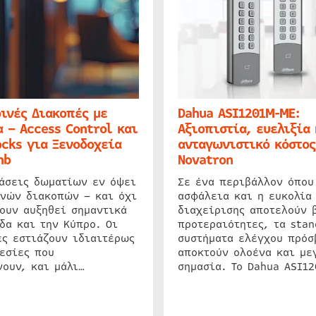
ινές Διακοπές με
Dahua ASI1201M-ME:
 – Access Control και
Αξιοπιστία, ευελιξία 
cks για Ξενοδοχεία
ανταγωνιστικό κόστος
nb
Novatron
ιάσεις δωματίων εν όψει
Σε ένα περιβάλλον όπου
ινών διακοπών – και όχι
ασφάλεια και η ευκολία
ουν αυξηθεί σημαντικά
διαχείρισης αποτελούν 
δα και την Κύπρο. Οι
προτεραιότητες, τα stan
ς εστιάζουν ιδιαιτέρως
συστήματα ελέγχου πρόσ
εσίες που
αποκτούν ολοένα και με
ουν, και μάλι…
σημασία. Το Dahua ASI1