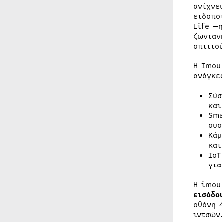
ανίχνε
ειδοπο
Life —
ζωνταν
σπιτιο
Η Imou
ανάγκε
Σύσ
και
Sma
συσ
Κάμ
και
IoT
για
Η imou
εισόδο
οθόνη 
ιντσών