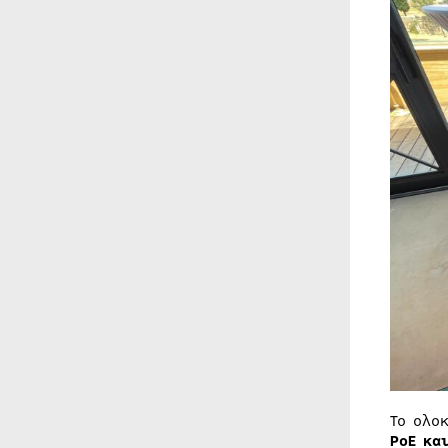
Το ολο
PoE και