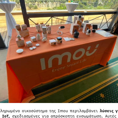
κληρωμένο οικοσύστημα της Imou περιλαμβάνει
λύσεις 
 IoT,
σχεδιασμένες για απρόσκοπτη ενσωμάτωση. Αυτές 