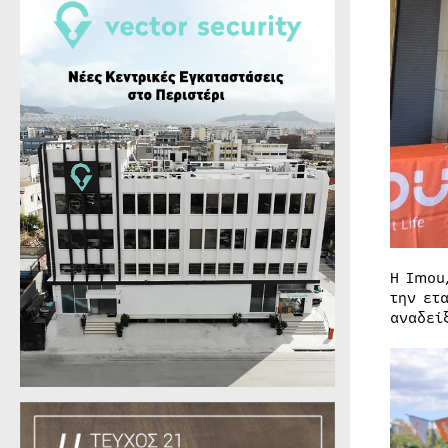
Η Imou
την ετ
αναδεί