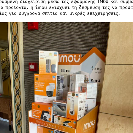
ρυσμένη διαχείριση μέσω της εφαρμογής IMOU και συμβα
τά προϊόντα, η imou ενισχύει τη δέσμευσή της να προσφ
ίας για σύγχρονα σπίτια και μικρές επιχειρήσεις.