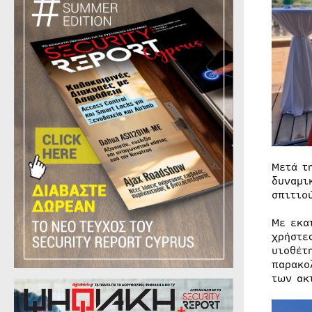
Μετά τ
δυναμι
σπιτιο
Με εκα
χρήστε
υιοθέτ
παρακο
των ακ