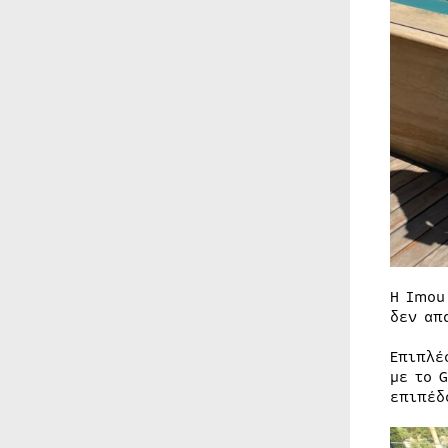
Η Imou
δεν απ
Επιπλέ
με το 
επιπέδ