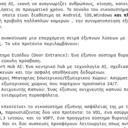
υση AI, ικανή να αναγνωρίζει ανθρώπους, κίνηση, κατο
ιήσεις σε πραγματικό χρόνο. Το σύνολο του οικοσυστήμ
η οποία είναι διαθέσιμη σε Android, iOS,Windows
και π
ή προβολή πολλαπλών καμερών , την αυτοματοποίηση έξ
ύ.
 ανακοίνωσε μια επερχόμενη σειρά έξυπνων λύσεων με 
ς. Τα νέα προϊόντα περιλαμβάνουν:
τημα Εισόδου (Door Entrance): Ένα έξυπνο σύστημα θυρ
 εύκολη πρόσβαση.
rt Hub AI: Ένα κεντρικό hub με τεχνολογία AI, σχεδια
κευών και την ασφαλή αποθήκευση δεδομένων.
ερες Μπαταρίας Εσωτερικού/Εξωτερικού Χώρου: Ασύρματ
 εξωτερικούς χώρους που παρέχουν προστασία 24/7.
 Ανιχνευτής Καπνού: Ένας έξυπνος ανιχνευτής καπνού π
 ενισχυμένη πυρασφάλεια.
 επεκτείνει το οικοσύστημα έξυπνης ασφάλειας της με 
υ,
παρουσιάζοντας δύο νέα προϊόντα: το VD1, ένα ασύρμ
4,3 ιντσών, και το VDP7, ένα προηγμένο σύστημα θυροτη
. Και οι δύο συσκευές προσφέρουν λειτουργίες όπως α