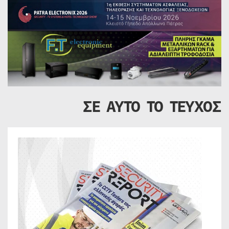
ΣΕ ΑΥΤΟ ΤΟ ΤΕΥΧΟΣ