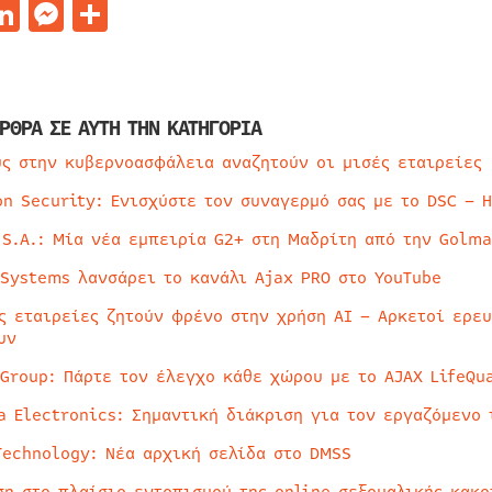
acebook
LinkedIn
Messenger
Μοιραστείτε
ΡΘΡΑ ΣΕ ΑΥΤΗ ΤΗΝ ΚΑΤΗΓΟΡΙΑ
ύς στην κυβερνοασφάλεια αναζητούν οι μισές εταιρείες
on Security: Ενισχύστε τον συναγερμό σας με το DSC – 
 S.A.: Μία νέα εμπειρία G2+ στη Μαδρίτη από την Golma
 Systems λανσάρει το κανάλι Ajax PRO στο YouTube
ς εταιρείες ζητούν φρένο στην χρήση AI – Αρκετοί ερε
υν
 Group: Πάρτε τον έλεγχο κάθε χώρου με το AJAX LifeQua
a Electronics: Σημαντική διάκριση για τον εργαζόμενο 
Technology: Νέα αρχική σελίδα στο DMSS
ση στο πλαίσιο εντοπισμού της online σεξουαλικής κακ