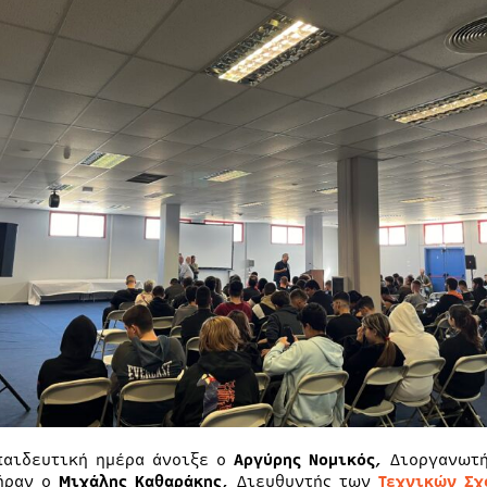
παιδευτική ημέρα άνοιξε ο
Αργύρης Νομικός
, Διοργανωτή
ήραν ο
Μιχάλης Καθαράκης
, Διευθυντής των
Τεχνικών Σχ