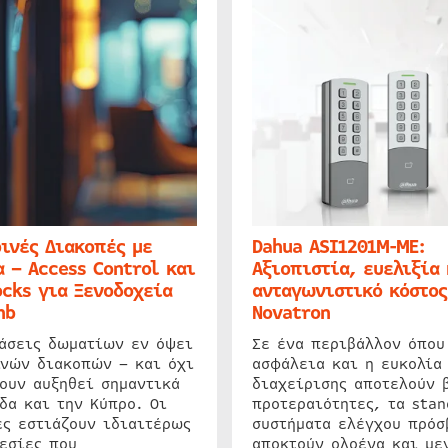
ινές Διακοπές με
Dahua ASI1201M-ME:
 – Access Control και
Αξιοπιστία, ευελιξία 
cks για Ξενοδοχεία
ανταγωνιστικό κόστος
nb
Novatron
ιάσεις δωματίων εν όψει
Σε ένα περιβάλλον όπου
ινών διακοπών – και όχι
ασφάλεια και η ευκολία
ουν αυξηθεί σημαντικά
διαχείρισης αποτελούν 
δα και την Κύπρο. Οι
προτεραιότητες, τα stan
ς εστιάζουν ιδιαιτέρως
συστήματα ελέγχου πρόσ
εσίες που
αποκτούν ολοένα και με