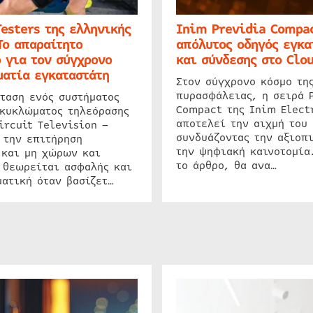
Testers της ελληνικής
Inim Previdia Compac
Το απαραίτητο
απόλυτος οδηγός εγκα
 για τον σύγχρονο
και σύνδεσης στο Clo
ατία εγκαταστάτη
Στον σύγχρονο κόσμο τη
πυρασφάλειας, η σειρά 
ταση ενός συστήματος
Compact της Inim Elect
 κυκλώματος τηλεόρασης
αποτελεί την αιχμή του 
ircuit Television –
συνδυάζοντας την αξιοπι
 την επιτήρηση
την ψηφιακή καινοτομία
 και μη χώρων και
το άρθρο, θα ανα…
 θεωρείται ασφαλής και
ατική όταν βασίζετ…