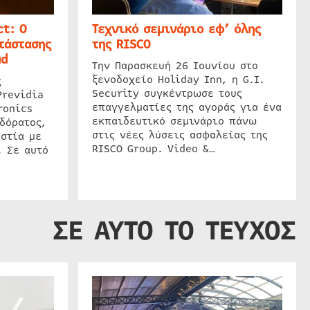
t: Ο
Τεχνικό σεμινάριο εφ’ όλης
τάστασης
της RISCO
ud
Την Παρασκευή 26 Ιουνίου στο
ξενοδοχείο Holiday Inn, η G.I.
ς
Security συγκέντρωσε τους
Previdia
επαγγελματίες της αγοράς για ένα
ronics
εκπαιδευτικό σεμινάριο πάνω
δόρατος,
στις νέες λύσεις ασφαλείας της
στία με
RISCO Group. Video &…
. Σε αυτό
ΣΕ ΑΥΤΟ ΤΟ ΤΕΥΧΟΣ