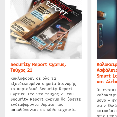
Security Report Cyprus,
Καλοκαιρ
Τεύχος 21
Ασφάλεια
Smart Lo
Κυκλοφορεί σε όλα τα
και Airb
εξειδικευμένα σημεία διανομής
το περιοδικό Security Report
Οι ενοικ
Cyprus! Στο νέο τεύχος 21 του
καλοκαιρ
Security Report Cyprus θα βρείτε
μόνο – έχ
ενδιαφέροντα θέματα που
στην Ελλά
απευθύνονται σε κάθε τεχνικό…
επισκέπτε
στις υπηρ