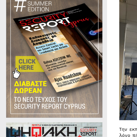
Την εκ
λόγο π