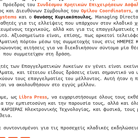
, Πρόεδρος του
Συνδέσμου Κρητικών Επιχειρήσεων Ασφαλ
ος και Διευθύνων Σύμβουλος του
Ομίλου
Coordinators
, 
ystems
και ο
Θανάσης Κυριακόπουλος
, Managing Direct
μαθητές για τις ελλείψεις που υπάρχουν στον κλαδικό 
κευμένους τεχνικούς, αλλά και για τις επαγγελματικές 
υτό. Αξιοσημείωτο είναι, επίσης, πως αρκετοί τελειόφο
λματική πόρτα» μέσω της συμμετοχής τους στις ΗΜΕΡΕΣ Κ
ρώνοντας αιτήσεις για να διεκδικήσουν σύντομα μία θέσ
, που συμμετείχαν στη δράση.
ητές των Επαγγελματικών Λυκείων εν γένει είναι εκείν
λματα, και τέτοιου είδους δράσεις είναι σημαντικό να 
κύουν τους επαγγελματίες του μέλλοντος. Αυτή ήταν η 
ται να ακολουθήσουν στο εγγύς μέλλον.
αμε, ως
Libra
Press
, να ευχαριστήσουμε όλους τους εκθέ
ια την εμπιστοσύνη και την παρουσία τους, αλλά και όλ
 ΚΑΡΙΕΡΑΣ Ηλεκτρονικής Τεχνολογίας, και φυσικά, τους
θεια.
ε συντονισμένοι για τις προσεχείς κλαδικές εκδηλώσεις