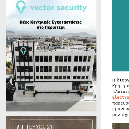
Η διορ
Κρήτη 
πλαίσι
Electr
παρευρ
εμπνεύ
μην έχ