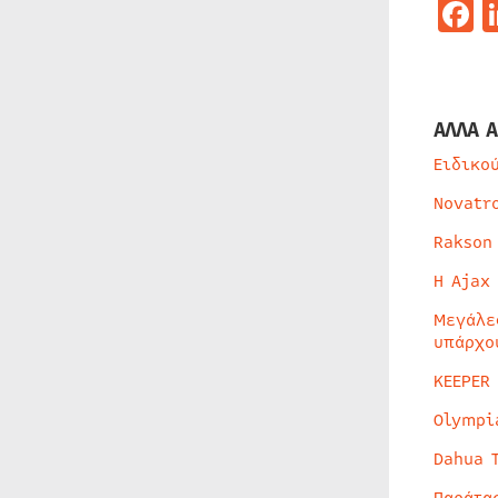
F
ΑΛΛΑ Α
Ειδικο
Novatr
Rakson
Η Ajax
Μεγάλε
υπάρχο
KEEPER
Olympi
Dahua 
Παράτα