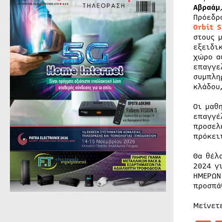
Αβραάμ
Πρόεδρ
Orbit
S
στους 
εξειδι
χώρο α
επαγγε
συμπλη
κλάδου
Οι μαθ
επαγγέ
προσελ
πρόκει
Θα θέλ
2024 γ
ΗΜΕΡΩΝ
προσπά
Μείνετ