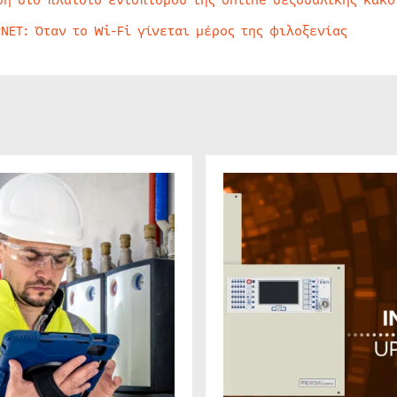
rNET: Όταν το Wi-Fi γίνεται μέρος της φιλοξενίας