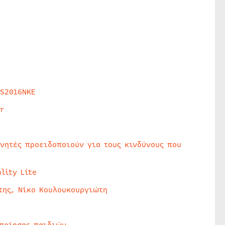
HS2016NKE
r
υνητές προειδοποιούν για τους κινδύνους που
lity Lite
της, Νίκο Κουλουκουργιώτη
οποίησης παιδιών