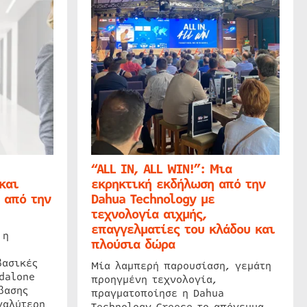
“ALL IN, ALL WIN!”: Μια
και
εκρηκτική εκδήλωση από την
 από την
Dahua Technology με
τεχνολογία αιχμής,
επαγγελματίες του κλάδου και
 η
πλούσια δώρα
βασικές
Μία λαμπερή παρουσίαση, γεμάτη
dalone
προηγμένη τεχνολογία,
βασης
πραγματοποίησε η Dahua
γαλύτερη