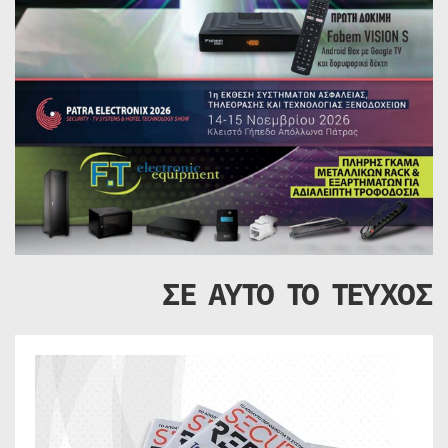
ΣΕ ΑΥΤΟ ΤΟ ΤΕΥΧΟΣ