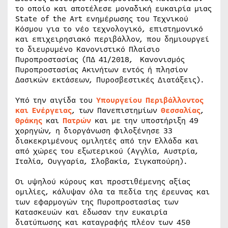
το οποίο και αποτέλεσε μοναδική ευκαιρία μιας
State of the Art ενημέρωσης του Τεχνικού
Κόσμου για το νέο τεχνολογικό, επιστημονικό
και επιχειρησιακό περιβάλλον, που δημιουργεί
το διευρυμένο Κανονιστικό Πλαίσιο
Πυροπροστασίας (ΠΔ 41/2018, Κανονισμός
Πυροπροστασίας Ακινήτων εντός ή πλησίον
Δασικών εκτάσεων, Πυροσβεστικές Διατάξεις).
Υπό την αιγίδα του
Υπουργείου Περιβάλλοντος
και Ενέργειας
, των Πανεπιστημίων
Θεσσαλίας
,
Θράκης
και
Πατρών
και με την υποστήριξη 49
χορηγών, η διοργάνωση φιλοξένησε 33
διακεκριμένους ομιλητές από την Ελλάδα και
από χώρες του εξωτερικού (Αγγλία, Αυστρία,
Ιταλία, Ουγγαρία, Σλοβακία, Σιγκαπούρη).
Οι υψηλού κύρους και προστιθέμενης αξίας
ομιλίες, κάλυψαν όλα τα πεδία της έρευνας και
των εφαρμογών της Πυροπροστασίας των
Κατασκευών και έδωσαν την ευκαιρία
διατύπωσης και καταγραφής πλέον των 450