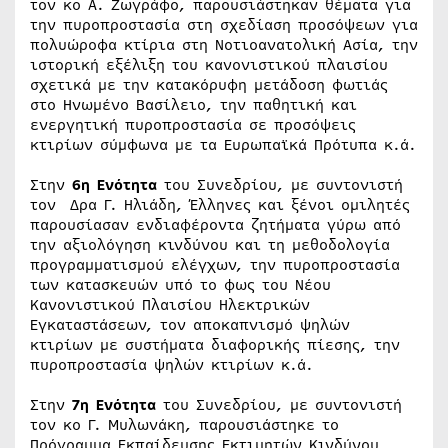
τον κο Α. Ζωγράφο, παρουσιάστηκαν θέματα για
την πυροπροστασία στη σχεδίαση προσόψεων για
πολυώροφα κτίρια στη Νοτιοανατολική Ασία, την
ιστορική εξέλιξη του κανονιστικού πλαισίου
σχετικά με την κατακόρυφη μετάδοση φωτιάς
στο Ηνωμένο Βασίλειο, την παθητική και
ενεργητική πυροπροστασία σε προσόψεις
κτιρίων σύμφωνα με τα Ευρωπαϊκά Πρότυπα κ.ά.
Στην
6η Ενότητα
του Συνεδρίου, με συντονιστή
τον Δρα Γ. Ηλιάδη, Έλληνες και ξένοι ομιλητές
παρουσίασαν ενδιαφέροντα ζητήματα γύρω από
την αξιολόγηση κινδύνου και τη μεθοδολογία
προγραμματισμού ελέγχων, την πυροπροστασία
των κατασκευών υπό το φως του Νέου
Κανονιστικού Πλαισίου Ηλεκτρικών
Εγκαταστάσεων, τον αποκαπνισμό ψηλών
κτιρίων με συστήματα διαφορικής πίεσης, την
πυροπροστασία ψηλών κτιρίων κ.ά.
Στην
7η Ενότητα
του Συνεδρίου, με συντονιστή
τον κο Γ. Μυλωνάκη, παρουσιάστηκε το
Πρόγραμμα Εκπαίδευσης Εκτιμητών Κινδύνου