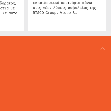
εκπαιδευτικό σεμινάριο πάνω
δόρατος,
στις νέες λύσεις ασφαλείας της
στία με
RISCO Group. Video &…
. Σε αυτό
ΑΡΘΟΓΡΑΦΙΑ
REVIEWS
ACCESS CONTROL
IP SECURITY
ΕΓΚΑΤΑΣΤΑΣΕΙΣ
CCTV
ΚΑΜΕΡΕΣ
SECURITY SERVICES
MARITIME SECURITY