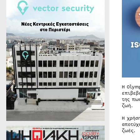
Η Olym
επιβεβ
της πω
ζωή.
Η χρήσ
αποτύχ
ζωές.