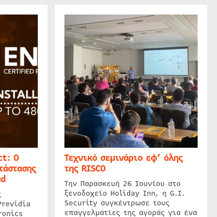
t: Ο
Τεχνικό σεμινάριο εφ’ όλης
τάστασης
της RISCO
ud
Την Παρασκευή 26 Ιουνίου στο
ξενοδοχείο Holiday Inn, η G.I.
ς
Security συγκέντρωσε τους
Previdia
επαγγελματίες της αγοράς για ένα
ronics