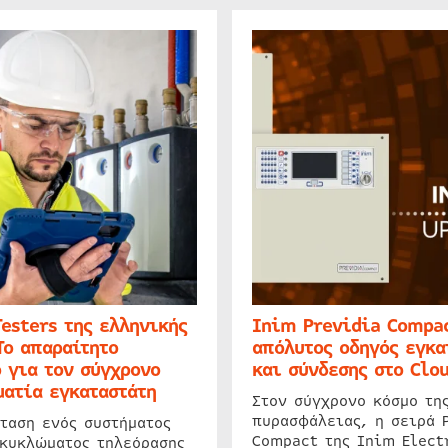
Testers της ελληνικής
Inim Previdia Compac
Το απαραίτητο
απόλυτος οδηγός εγκα
 για τον σύγχρονο
και σύνδεσης στο Clo
ατία εγκαταστάτη
Στον σύγχρονο κόσμο τη
πυρασφάλειας, η σειρά 
ταση ενός συστήματος
Compact της Inim Elect
 κυκλώματος τηλεόρασης