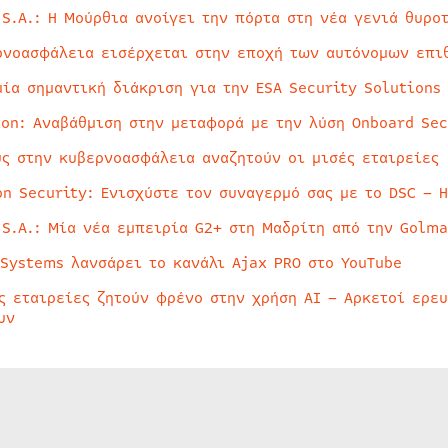
 S.A.: Η Μούρθια ανοίγει την πόρτα στη νέα γενιά θυρο
ρνοασφάλεια εισέρχεται στην εποχή των αυτόνομων επι
μία σημαντική διάκριση για την ESA Security Solutions
ion: Αναβάθμιση στην μεταφορά με την λύση Onboard Sec
ύς στην κυβερνοασφάλεια αναζητούν οι μισές εταιρείες
on Security: Ενισχύστε τον συναγερμό σας με το DSC – 
 S.A.: Μία νέα εμπειρία G2+ στη Μαδρίτη από την Golma
 Systems λανσάρει το κανάλι Ajax PRO στο YouTube
ς εταιρείες ζητούν φρένο στην χρήση AI – Αρκετοί ερε
υν