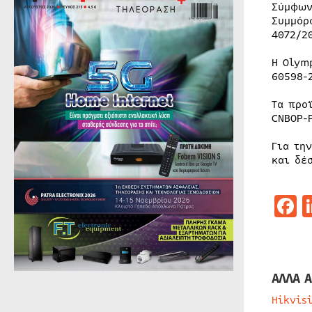
Σύμφων
Συμμόρ
4072/2
Η Olym
60598-
Τα προ
CNBOP-
Για τη
και δέ
F
ΑΛΛΑ Α
Hikvis