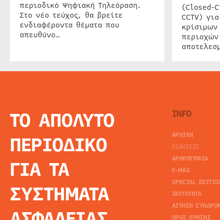
περιοδικό Ψηφιακή Τηλεόραση.
(Closed-C
Στο νέο τεύχος, θα βρείτε
CCTV) για
ενδιαφέροντα θέματα που
κρίσιμων
απευθύνο…
περιοχών
αποτελεσμ
ΤΟ ΑΠΟΛΥΤΟ
INFO
ΑΡΧΙΚΗ
ΠΕΡΙΟΔΙΚΟ
ΕΙΔΗΣΕΙΣ
ΑΡΘΡΟΓΡΦΙΑ
ΓΙΑ ΤΑ
E-MAG
SPECIAL EDITIO
ΣΥΣΤΗΜΑΤΑ
ΤΑΥΤΟΤΗΤΑ
ΑΙΤΗΣΗ ΣΥΝΔΡΟ
ΑΣΦΑΛΕΙΑΣ
ΟΡΟΙ ΧΡΗΣΗΣ