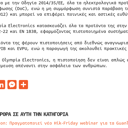
α με την Οδηγία 2014/35/ΕΕ, όλα τα ηλεκτρολογικά προ
φωσης (DoC), ενώ η μη συμμόρφωση συνιστά παράβαση τ
012) και μπορεί να επιφέρει ποινικές και αστικές ευθύ
pia Electronics κατασκευάζει όλα τα προϊόντα της στη
2-22 και EN 1838, εφαρμόζοντας πιστοποιημένα συστήματα
ϊόντα της φέρουν πιστοποιήσεις από διεθνώς αναγνωρισ
PIB και EVPU, ενώ η παραγωγή της ακολουθεί πρακτικές
ν Olympia Electronics, η πιστοποίηση δεν είναι απλώς 
σμευση απέναντι στην ασφάλεια των ανθρώπων.
acebook
LinkedIn
Messenger
Μοιραστείτε
ΡΘΡΑ ΣΕ ΑΥΤΗ ΤΗΝ ΚΑΤΗΓΟΡΙΑ
ion: Πραγματοποιεί νέο Hik-Friday webinar για τα Guan