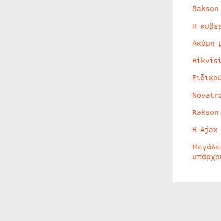
Rakson
Η κυβε
Ακόμη 
Hikvis
Ειδικο
Novatr
Rakson
Η Ajax
Μεγάλε
υπάρχο