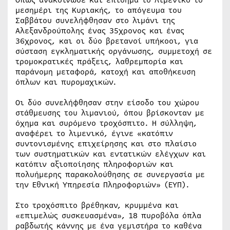
Όπως ανακοίνωσε και επίσημα το Λιμενικό το
μεσημέρι της Κυριακής, το απόγευμα του
Σαββάτου συνελήφθησαν στο λιμάνι της
Αλεξανδρούπολης ένας 35χρονος και ένας
36χρονος, και οι δύο βρετανοί υπήκοοι, για
σύσταση εγκληματικής οργάνωσης, συμμετοχή σε
τρομοκρατικές πράξεις, λαθρεμπορία και
παράνομη μεταφορά, κατοχή και αποθήκευση
όπλων και πυρομαχικών.
Οι δύο συνελήφθησαν στην είσοδο του χώρου
στάθμευσης του λιμανιού, όπου βρίσκονταν με
όχημα και συρόμενο τροχόσπιτο. Η σύλληψη,
αναφέρει το λιμενικό, έγινε «κατόπιν
συντονισμένης επιχείρησης και στο πλαίσιο
των συστηματικών και εντατικών ελέγχων και
κατόπιν αξιοποίησης πληροφοριών και
πολυήμερης παρακολούθησης σε συνεργασία με
την Εθνική Υπηρεσία Πληροφοριών» (ΕΥΠ).
Στο τροχόσπιτο βρέθηκαν, κρυμμένα και
«επιμελώς συσκευασμένα», 18 πυροβόλα όπλα
ραβδωτής κάννης με ένα γεμιστήρα το καθένα