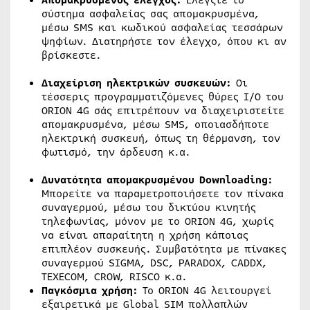
Απομακρυσμένος έλεγχος:
Ελέγξτε το
σύστημα ασφαλείας σας απομακρυσμένα,
μέσω SMS και κωδικού ασφαλείας τεσσάρων
ψηφίων. Διατηρήστε τον έλεγχο, όπου κι αν
βρίσκεστε.
Διαχείριση ηλεκτρικών συσκευών:
Οι
τέσσερις προγραμματιζόμενες θύρες I/O του
ORION 4G σάς επιτρέπουν να διαχειριστείτε
απομακρυσμένα, μέσω SMS, οποιασδήποτε
ηλεκτρική συσκευή, όπως τη θέρμανση, τον
φωτισμό, την άρδευση κ.α.
Δυνατότητα απομακρυσμένου
Downloading:
Μπορείτε να παραμετροποιήσετε τον πίνακα
συναγερμού, μέσω του δικτύου κινητής
τηλεφωνίας, μόνον με το ORION 4G, χωρίς
να είναι απαραίτητη η χρήση κάποιας
επιπλέον συσκευής. Συμβατότητα με πίνακες
συναγερμού SIGMA, DSC, PARADOX, CADDX,
TEXECOM, CROW, RISCO κ.α.
Παγκόσμια χρήση:
Το ORION 4G λειτουργεί
εξαιρετικά με Global SIM πολλαπλών