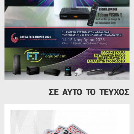
ΣΕ ΑΥΤΟ ΤΟ ΤΕΥΧΟΣ