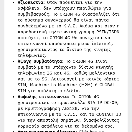
Αξιοπιστία
:
Όταν πρόκειται για την
ασφάλεια, δεν υπάρχουν περιθώρια για
συμβιβασμούς. Το ORION 4G διασφαλίζει ότι
το σύστημα συναγερμού θα είναι πάντα
συνδεδεμένο με το Κ.Λ.Σ. Ακόμα και όταν η
παραδοσιακή τηλεφωνική γραμμή PSTN/ISDN
αποτύχει, το ORION 4G θα συνεχίσει να
επικοινωνεί απρόσκοπτα μέσω internet,
χρησιμοποιώντας το δίκτυο της κινητής
τηλεφωνίας.
Άψογη συμβατότητα
:
Το ORION 4G είναι
συμβατό με τα υπάρχοντα δίκτυα κινητής
τηλεφωνίας 2G και 4G, καθώς μελλοντικά
και με το 5G. Λειτουργεί με κοινές κάρτες
SIM, Machine to Machine (M2M) ή GLOBAL
SIM για απόλυτη ευελιξία.
Ασφαλής επικοινωνία
:
Το ORION 4G
χρησιμοποιεί το πρωτόκολλο SIA IP DC-09,
με κρυπτογράφηση AES128, για την
επικοινωνία με το Κ.Λ.Σ. και το CONTACT ID
για την αποστολή σημάτων, διασφαλίζοντας
κορυφαία ασφάλεια για τα δεδομένα σας.