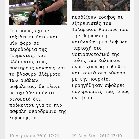
Κερδίζουν έδαφος οι
εξτρεμιστές του
Ισλαμικού Κράτους που
Για όσους έχουν
την Παρασκευή
ταξιδέψει έστω και
κατέλαβαν μια λοφώδη
μία φορά σε
περιοχή στα
αεροδρόμια της
νοτιοανατολικά της
Γερμανίας, και
πόλης του Χαλεπιού
βλέποντας τους
ενώ έχουν προωθηθεί
αυστηρούς κανόνες και
και κοντά στα σύνορα
τα βλοσυρά βλέμματα
με την Τουρκία.
των ομάδων
Προηγήθηκαν σφοδρές
ασφαλείας, θα έλεγε
συγκρούσεις που, όπως
με σχεδόν απόλυτη
ανέφερα…
σιγουριά ότι
πρόκειται για τα πιο
ασφαλή αεροδρόμια της
Ευρώπης, α…
19 Απριλίου 2016 17:21
19 Απριλίου 2016 17:19