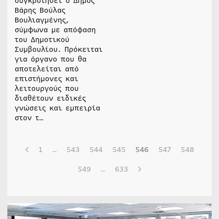
συγκροτήσει ο Δήμος
Βάρης Βούλας
Βουλιαγμένης,
σύμφωνα με απόφαση
του Δημοτικού
Συμβουλίου. Πρόκειται
για όργανο που θα
αποτελείται από
επιστήμονες και
λειτουργούς που
διαθέτουν ειδικές
γνώσεις και εμπειρία
στον τ…
1
…
543
544
545
546
547
548
549
…
633