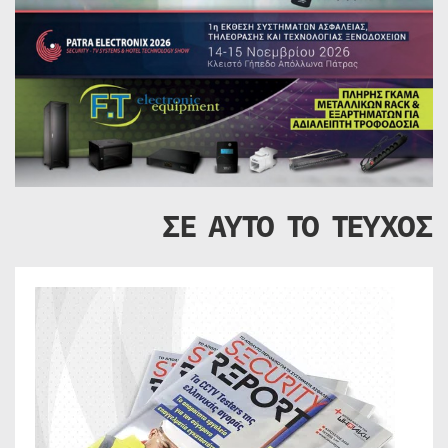
ΣΕ ΑΥΤΟ ΤΟ ΤΕΥΧΟΣ