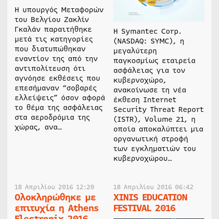
Η υπουργός Μεταφορών
του Βελγίου Ζακλίν
Γκαλάν παραιτήθηκε
Η Symantec Corp.
μετά τις κατηγορίες
(NASDAQ: SYMC), η
που διατυπώθηκαν
μεγαλύτερη
εναντίον της από την
παγκοσμίως εταιρεία
αντιπολίτευση ότι
ασφάλειας για τον
αγνόησε εκθέσεις που
κυβερνοχώρο,
επεσήμαναν “σοβαρές
ανακοίνωσε τη νέα
ελλείψεις” όσον αφορά
έκθεση Internet
το θέμα της ασφάλειας
Security Threat Report
στα αεροδρόμια της
(ISTR), Volume 21, η
χώρας, ανα…
οποία αποκαλύπτει μια
οργανωτική στροφή
των εγκληματιών του
κυβερνοχώρου…
18 Απριλίου 2016 12:20
18 Απριλίου 2016 06:42
Ολοκληρώθηκε με
XINIS EDUCATION
επιτυχία η Athens
FESTIVAL 2016
Electronix 2016