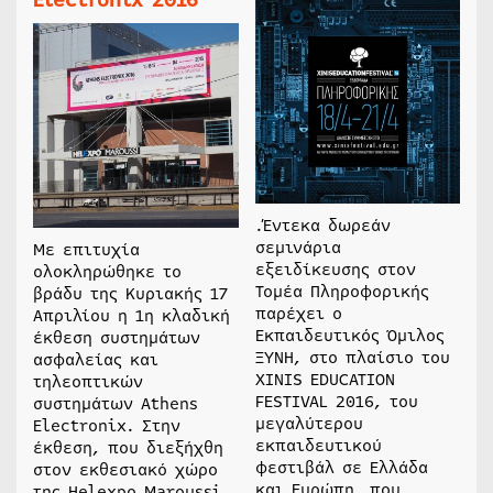
.Έντεκα δωρεάν
σεμινάρια
Με επιτυχία
εξειδίκευσης στον
ολοκληρώθηκε το
Τομέα Πληροφορικής
βράδυ της Κυριακής 17
παρέχει ο
Απριλίου η 1η κλαδική
Εκπαιδευτικός Όμιλος
έκθεση συστημάτων
ΞΥΝΗ, στο πλαίσιο του
ασφαλείας και
ΧΙΝΙS EDUCATION
τηλεοπτικών
FESTIVAL 2016, του
συστημάτων Athens
μεγαλύτερου
Electronix. Στην
εκπαιδευτικού
έκθεση, που διεξήχθη
φεστιβάλ σε Ελλάδα
στον εκθεσιακό χώρο
και Ευρώπη, που
της Helexpo Maroussi,