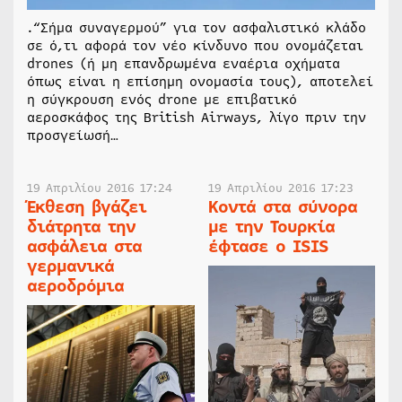
.“Σήμα συναγερμού” για τον ασφαλιστικό κλάδο
σε ό,τι αφορά τον νέο κίνδυνο που ονομάζεται
drones (ή μη επανδρωμένα εναέρια οχήματα
όπως είναι η επίσημη ονομασία τους), αποτελεί
η σύγκρουση ενός drone με επιβατικό
αεροσκάφος της British Airways, λίγο πριν την
προσγείωσή…
19 Απριλίου 2016 17:24
19 Απριλίου 2016 17:23
Έκθεση βγάζει
Κοντά στα σύνορα
διάτρητα την
με την Τουρκία
ασφάλεια στα
έφτασε ο ISIS
γερμανικά
αεροδρόμια