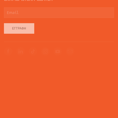
ΕΓΓΡΑΦΉ