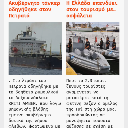
Ακυβέρνητο τάνκερ
Η Ελλάδα επενδύει
οδηγήθηκε στον
στον τουρισμό με…
Πειραιά
ασφάλεια
. Στο λιμάνι του
Περί τα 2,3 εκατ.
Πειραιά οδηγήθηκε με
ξένους τουρίστες
τη βοήθεια ρυμουλκού
αναμένεται να
το δεξαμενόπλοιο
μεταφέρει κατά τη
KRITI AMBER, που λόγω
φετινή σεζόν ο όμιλος
μηχανικής βλάβης
της Τui στη χώρα μας,
έμεινε ακυβέρνητο
προσδοκώντας σε
δυτικά της νήσου
μονοψήφιο ποσοστό
Φλεβών, φορτωμένο με
αύξησης σε σχέση με