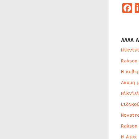
F
ΑΛΛΑ Α
Hikvis
Rakson
Η κυβε
Ακόμη 
Hikvis
Ειδικο
Novatr
Rakson
Η Ajax