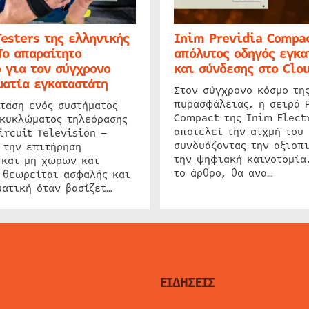
Testers της ελληνικής
Inim Previdia Compac
Το απαραίτητο
απόλυτος οδηγός εγκα
 για τον σύγχρονο
και σύνδεσης στο Clo
ατία εγκαταστάτη
Στον σύγχρονο κόσμο τη
πυρασφάλειας, η σειρά 
ταση ενός συστήματος
Compact της Inim Elect
 κυκλώματος τηλεόρασης
αποτελεί την αιχμή του 
ircuit Television –
συνδυάζοντας την αξιοπι
 την επιτήρηση
την ψηφιακή καινοτομία
 και μη χώρων και
το άρθρο, θα ανα…
 θεωρείται ασφαλής και
ατική όταν βασίζετ…
ΕΙΔΗΣΕΙΣ