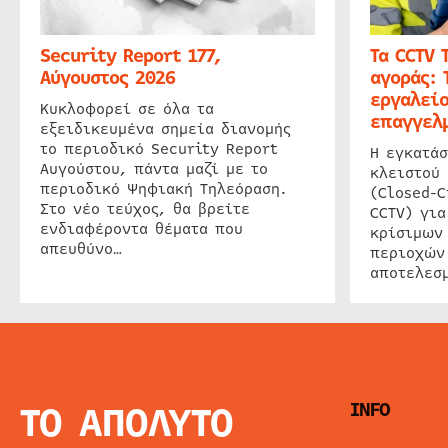
Security Report 177,
Τα CCTV 
Αύγουστος 2026
αγοράς: 
εργαλείο
Κυκλοφορεί σε όλα τα
επαγγελμ
εξειδικευμένα σημεία διανομής
το περιοδικό Security Report
Η εγκατάσ
Αυγούστου, πάντα μαζί με το
κλειστού
περιοδικό Ψηφιακή Τηλεόραση.
(Closed-C
Στο νέο τεύχος, θα βρείτε
CCTV) για
ενδιαφέροντα θέματα που
κρίσιμων
απευθύνο…
περιοχών
αποτελεσμ
ΤΟ ΑΠΟΛΥΤΟ
INFO