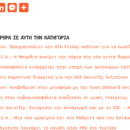
acebook
LinkedIn
Messenger
Μοιραστείτε
ΡΘΡΑ ΣΕ ΑΥΤΗ ΤΗΝ ΚΑΤΗΓΟΡΙΑ
ion: Πραγματοποιεί νέο Hik-Friday webinar για τα Guan
 S.A.: Η Μούρθια ανοίγει την πόρτα στη νέα γενιά θυρο
ρνοασφάλεια εισέρχεται στην εποχή των αυτόνομων επι
μία σημαντική διάκριση για την ESA Security Solutions
ion: Αναβάθμιση στην μεταφορά με την λύση Onboard Sec
ύς στην κυβερνοασφάλεια αναζητούν οι μισές εταιρείες
on Security: Ενισχύστε τον συναγερμό σας με το DSC – 
 S.A.: Μία νέα εμπειρία G2+ στη Μαδρίτη από την Golma
 Systems λανσάρει το κανάλι Ajax PRO στο YouTube