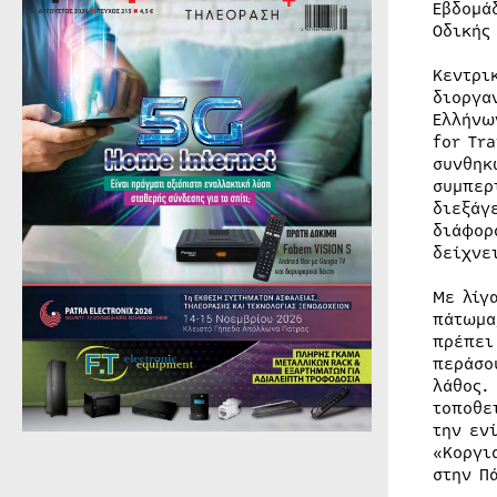
Εβδομά
Οδικής
Κεντρι
διοργα
Ελλήνω
for Tr
συνθηκ
συμπερ
διεξάγ
διάφορ
δείχνε
Με λίγ
πάτωμα
πρέπει
περάσο
λάθος.
τοποθε
την εν
«Κοργι
στην Π