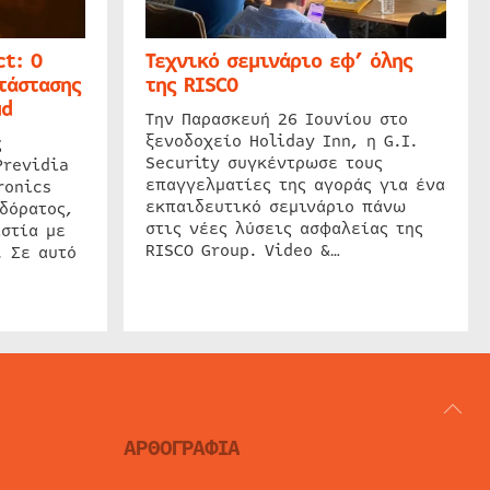
t: Ο
Τεχνικό σεμινάριο εφ’ όλης
τάστασης
της RISCO
ud
Την Παρασκευή 26 Ιουνίου στο
ξενοδοχείο Holiday Inn, η G.I.
ς
Security συγκέντρωσε τους
Previdia
επαγγελματίες της αγοράς για ένα
ronics
εκπαιδευτικό σεμινάριο πάνω
δόρατος,
στις νέες λύσεις ασφαλείας της
στία με
RISCO Group. Video &…
. Σε αυτό
ΑΡΘΟΓΡΑΦΙΑ