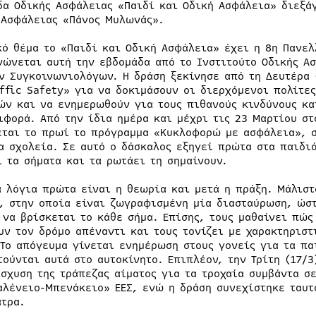
δα Οδικής Ασφάλειας «Παιδί και Οδική Ασφάλεια» διεξάγ
 Ασφάλειας «Πάνος Μυλωνάς».
κό θέμα το «Παιδί και Οδική Ασφάλεια» έχει η 8η Πανε
νώνεται αυτή την εβδομάδα από το Ινστιτούτο Οδικής Α
ν Συγκοινωνιολόγων. Η δράση ξεκίνησε από τη Δευτέρα 
affic Safety» για να δοκιμάσουν οι διερχόμενοι πολίτ
ών και να ενημερωθούν για τους πιθανούς κινδύνους κα
ιφορά. Από την ίδια ημέρα και μέχρι τις 23 Μαρτίου σ
εται το πρωί το πρόγραμμα «Κυκλοφορώ με ασφάλεια», σ
α σχολεία. Σε αυτό ο δάσκαλος εξηγεί πρώτα στα παιδιά
ι τα σήματα και τα ρωτάει τη σημαίνουν.
α λόγια πρώτα είναι η θεωρία και μετά η πράξη. Μάλιστ
, στην οποία είναι ζωγραφισμένη μία διασταύρωση, ώστ
 να βρίσκεται το κάθε σήμα. Επίσης, τους μαθαίνει πώ
υν τον δρόμο απέναντι και τους τονίζει με χαρακτηριστ
 Το απόγευμα γίνεται ενημέρωση στους γονείς για τα πα
τούνται αυτά στο αυτοκίνητο. Επιπλέον, την Τρίτη (17/
ίσχυση της τράπεζας αίματος για τα τροχαία συμβάντα σ
αλένειο-Μπενάκειο» ΕΕΣ, ενώ η δράση συνεχίστηκε ταυτ
άτρα.