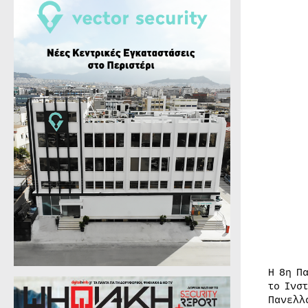
Η 8η Π
το Ινσ
Πανελλ