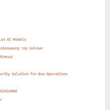
lan AI Models
τηλεόρασης της Golmar
θέσεων
urity Solution for Bus Operations
HS2016NKE
r