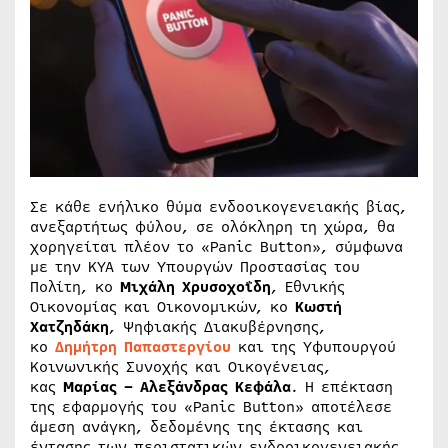
Σε κάθε ενήλικο θύμα ενδοοικογενειακής βίας,
ανεξαρτήτως φύλου, σε ολόκληρη τη χώρα, θα
χορηγείται πλέον το «Panic Button», σύμφωνα
με την ΚΥΑ των Υπουργών Προστασίας του
Πολίτη, κο
Μιχάλη Χρυσοχοΐδη
, Εθνικής
Οικονομίας και Οικονομικών, κο
Κωστή
Χατζηδάκη
, Ψηφιακής Διακυβέρνησης,
κο
Δημήτρη Παπαστεργίου
και της Υφυπουργού
Κοινωνικής Συνοχής και Οικογένειας,
κας
Μαρίας – Αλεξάνδρας Κεφάλα
. Η επέκταση
της εφαρμογής του «Panic Button» αποτέλεσε
άμεση ανάγκη, δεδομένης της έκτασης και
έντασης των περιστατικών ενδοοικογενειακής