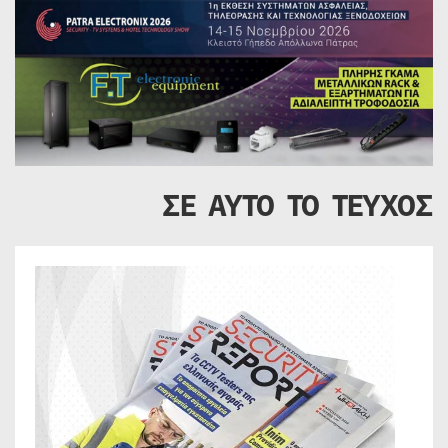
ΣΕ ΑΥΤΟ ΤΟ ΤΕΥΧΟΣ