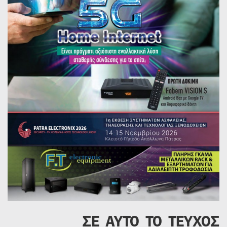
ΣΕ ΑΥΤΟ ΤΟ ΤΕΥΧΟΣ