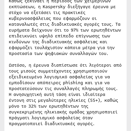
Καθώς ξεκινάει η περίοδος των χειμερινών
εκπτώσεων, η Kaspersky διεξήγαγε έρευνα με
στόχο να εξετάσει τις πρακτικές
κυβερνοασφάλειας που εφαρμόζουν οι
καταναλωτές στις διαδικτυακές αγορές τους. Τα
ευρήματα δείχνουν ότι το 97% των ερωτηθέντων
επιδεικνύει υψηλό επίπεδο επίγνωσης των
κινδύνων της διαδικτυακής ασφάλειας και
εφαρμόζει τουλάχιστον κάποια μέτρα για την
προστασία των ψηφιακών συναλλαγών του.
Ωστόσο, η έρευνα διαπίστωσε ότι λιγότεροι από
τους μισούς συμμετέχοντες χρησιμοποιούν
εξειδικευμένο λογισμικό ασφαλείας για να
εμποδίσουν απόπειρες phishing και για να
προστατεύσουν τις συναλλαγές πληρωμής τους.
Η ανησυχητική αυτή τάση είναι ιδιαίτερα
έντονη στις μεγαλύτερες ηλικίες (55+), καθώς
μόνο το 32% των ερωτηθέντων της
συγκεκριμένης ηλικιακής ομάδας χρησιμοποιεί
πράγματι λογισμικό ασφαλείας όταν
πραγματοποιεί διαδικτυακές αγορές.