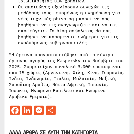
ιδιωτικότητας των χρηστών.
Οι απατεώνες εξελίσσουν συνεχώς τις
μεθόδους τους, επομένως η ενημέρωση για
νέες τεχνικές phishing μπορεί να σας
βοηθήσει να τις αναγνωρίζετε και να τις
αποφεύγετε. Το blog ασφαλείας θα σας
βοηθήσει να παραμένετε ενήμεροι για τις
αναδυόμενες κυβερνοαπειλές.
*Η έρευνα πραγματοποιήθηκε από το κέντρο
έρευνας αγοράς της Kaspersky τον Νοέμβριο του
2025. Συμμετείχαν συνολικά 3.000 ερωτώμενοι
από 15 χώρες (Αργεντινή, Χιλή, Κίνα, Γερμανία,
Ινδία, Ινδονησία, Ιταλία, Μαλαισία, Μεξικό,
Σαουδική Αραβία, Νότια Αφρική, Ισπανία,
Τουρκία, Ηνωμένο Βασίλειο και Ηνωμένα
Αραβικά Εμιράτα).
Facebook
LinkedIn
Messenger
Μοιραστείτε
ΑΛΛΑ ΑΡΘΡΑ ΣΕ ΑΥΤΗ ΤΗΝ ΚΑΤΗΓΟΡΙΑ