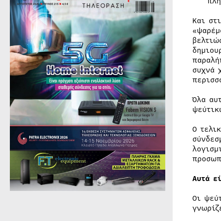
πλη
Και στ
«ψαρέμ
βελτιώ
δημιου
παραλή
συχνά 
περισσ
Όλα αυ
ψεύτικ
Ο τελι
σύνδεσ
λογισμ
προσωπ
Αυτά ε
Οι ψεύ
γνωρίζ