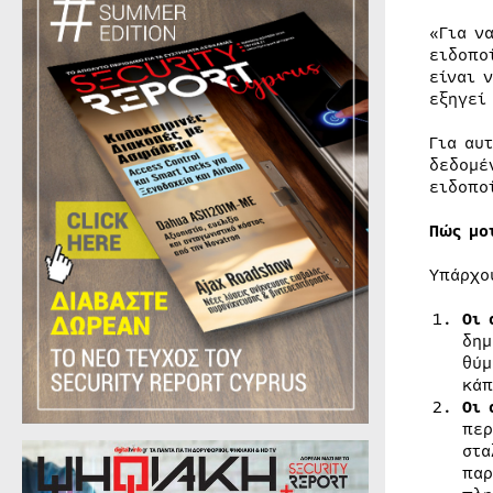
«Για ν
ειδοπο
είναι 
εξηγεί
Για αυ
δεδομέ
ειδοπο
Πώς μο
Υπάρχο
Οι 
δημ
θύμ
κάπ
Οι 
περ
στα
παρ