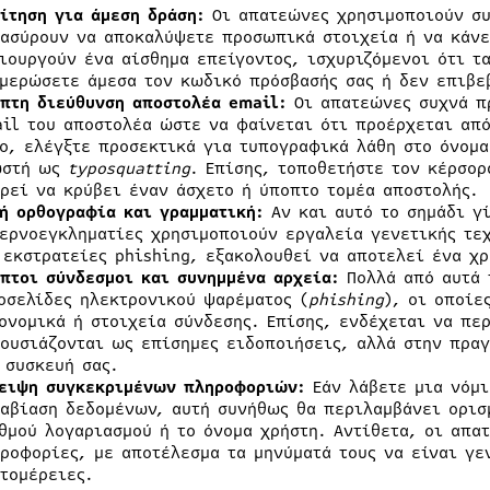
ίτηση για άμεση δράση:
Οι απατεώνες χρησιμοποιούν συ
ασύρουν να αποκαλύψετε προσωπικά στοιχεία ή να κάνε
ιουργούν ένα αίσθημα επείγοντος, ισχυριζόμενοι ότι τ
μερώσετε άμεσα τον κωδικό πρόσβασής σας ή δεν επιβε
πτη διεύθυνση αποστολέα
email
:
Οι απατεώνες συχνά π
il του αποστολέα ώστε να φαίνεται ότι προέρχεται από
ο, ελέγξτε προσεκτικά για τυπογραφικά λάθη στο όνομα
ωστή ως
typosquatting
. Επίσης, τοποθετήστε τον κέρσο
ρεί να κρύβει έναν άσχετο ή ύποπτο τομέα αποστολής.
ή ορθογραφία και γραμματική:
Αν και αυτό το σημάδι γ
ερνοεγκληματίες χρησιμοποιούν εργαλεία γενετικής τεχ
 εκστρατείες phishing, εξακολουθεί να αποτελεί ένα χ
πτοι σύνδεσμοι και συνημμένα αρχεία:
Πολλά από αυτά 
οσελίδες ηλεκτρονικού ψαρέματος (
phishing
), οι οποίε
ονομικά ή στοιχεία σύνδεσης. Επίσης, ενδέχεται να πε
ουσιάζονται ως επίσημες ειδοποιήσεις, αλλά στην πρα
 συσκευή σας.
ειψη συγκεκριμένων πληροφοριών:
Εάν λάβετε μια νόμι
αβίαση δεδομένων, αυτή συνήθως θα περιλαμβάνει ορισ
θμού λογαριασμού ή το όνομα χρήστη. Αντίθετα, οι απα
ροφορίες, με αποτέλεσμα τα μηνύματά τους να είναι γε
τομέρειες.