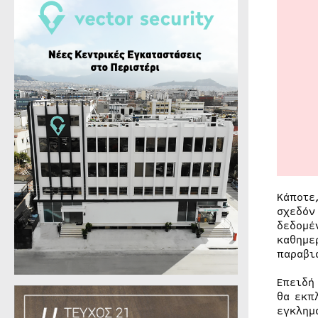
Κάποτε
σχεδόν
δεδομέ
καθημε
παραβι
Επειδή
θα εκπ
εγκλημ