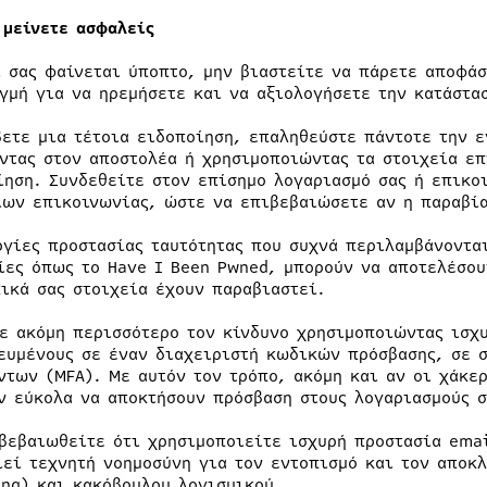
 μείνετε ασφαλείς
ι σας φαίνεται ύποπτο, μην βιαστείτε να πάρετε αποφάσ
ιγμή για να ηρεμήσετε και να αξιολογήσετε την κατάστα
βετε μια τέτοια ειδοποίηση, επαληθεύστε πάντοτε την ε
ντας στον αποστολέα ή χρησιμοποιώντας τα στοιχεία επ
ίηση. Συνδεθείτε στον επίσημο λογαριασμό σας ή επικο
ίων επικοινωνίας, ώστε να επιβεβαιώσετε αν η παραβία
ργίες προστασίας ταυτότητας που συχνά περιλαμβάνοντα
ίες όπως το Have I Been Pwned, μπορούν να αποτελέσου
ικά σας στοιχεία έχουν παραβιαστεί.
ε ακόμη περισσότερο τον κίνδυνο χρησιμοποιώντας ισχυ
ευμένους σε έναν διαχειριστή κωδικών πρόσβασης, σε 
ντων (MFA). Με αυτόν τον τρόπο, ακόμη και αν οι χάκερ
ν εύκολα να αποκτήσουν πρόσβαση στους λογαριασμούς σ
 βεβαιωθείτε ότι χρησιμοποιείτε ισχυρή προστασία emai
ιεί τεχνητή νοημοσύνη για τον εντοπισμό και τον αποκ
ing) και κακόβουλου λογισμικού.