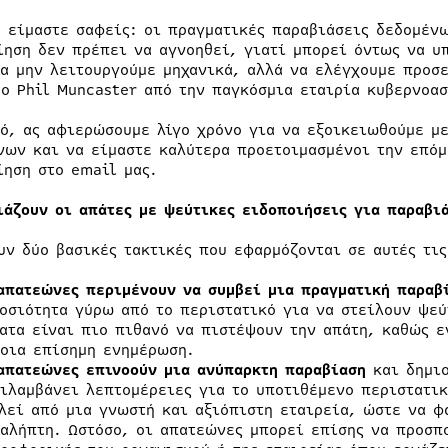
α είμαστε σαφείς: οι πραγματικές παραβιάσεις δεδομέν
ίηση δεν πρέπει να αγνοηθεί, γιατί μπορεί όντως να υπ
να μην λειτουργούμε μηχανικά, αλλά να ελέγχουμε προσε
 ο Phil Muncaster από την παγκόσμια εταιρία κυβερνοασ
τό, ας αφιερώσουμε λίγο χρόνο για να εξοικειωθούμε με
νων και να είμαστε καλύτερα προετοιμασμένοι την επόμ
ίηση στο email μας.
ιάζουν οι απάτες με ψεύτικες ειδοποιήσεις για παραβι
υν δύο βασικές τακτικές που εφαρμόζονται σε αυτές τι
απατεώνες περιμένουν να συμβεί μια πραγματική παραβ
οσιότητα γύρω από το περιστατικό για να στείλουν ψεύ
ατα είναι πιο πιθανό να πιστέψουν την απάτη, καθώς ε
οια επίσημη ενημέρωση.
απατεώνες επινοούν μια ανύπαρκτη παραβίαση
και δημιο
ιλαμβάνει λεπτομέρειες για το υποτιθέμενο περιστατικ
λεί από μια γνωστή και αξιόπιστη εταιρεία, ώστε να φ
αλήπτη. Ωστόσο, οι απατεώνες μπορεί επίσης να προσπ