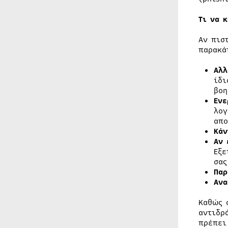
Τι να 
Αν πισ
παρακά
Αλλ
ίδι
βοη
Ενε
λογ
απο
Κάν
Αν 
Εξε
σας
Παρ
Ανα
Καθώς 
αντιδρ
πρέπει