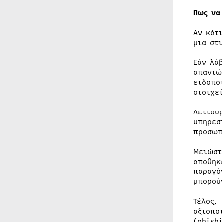
Πως να
Αν κάτ
μια στ
Εάν λά
απαντώ
ειδοπο
στοιχε
Λειτου
υπηρεσ
προσωπ
Μειώστ
αποθηκ
παραγό
μπορού
Τέλος,
αξιοπο
(phish