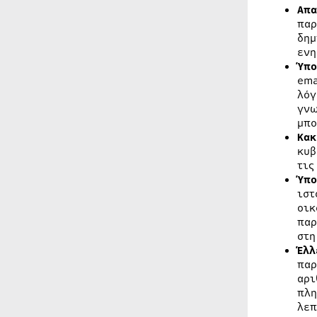
Απα
παρ
δημ
ενη
Ύπο
ema
λόγ
γν
μπο
Κακ
κυβ
τις
Ύπο
ιστ
οικ
παρ
στη
Έλλ
παρ
αρι
πλη
λεπ