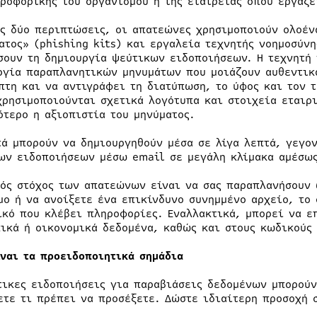
ροφορικής του οργανισμού ή της εταιρείας όπου εργάζε
ις δύο περιπτώσεις, οι απατεώνες χρησιμοποιούν ολοέν
ατος» (phishing kits) και εργαλεία τεχνητής νοημοσύνη
σουν τη δημιουργία ψεύτικων ειδοποιήσεων. Η τεχνητή 
ργία παραπλανητικών μηνυμάτων που μοιάζουν αυθεντικ
πτη και να αντιγράφει τη διατύπωση, το ύφος και τον 
χρησιμοποιούνται σχετικά λογότυπα και στοιχεία εταιρι
ότερο η αξιοπιστία του μηνύματος.
τά μπορούν να δημιουργηθούν μέσα σε λίγα λεπτά, γεγο
ων ειδοποιήσεων μέσω email σε μεγάλη κλίμακα αμέσως
κός στόχος των απατεώνων είναι να σας παραπλανήσουν 
μο ή να ανοίξετε ένα επικίνδυνο συνημμένο αρχείο, το
ικό που κλέβει πληροφορίες. Εναλλακτικά, μπορεί να ε
ικά ή οικονομικά δεδομένα, καθώς και στους κωδικούς 
ίναι τα προειδοποιητικά σημάδια
τικες ειδοποιήσεις για παραβιάσεις δεδομένων μπορούν
ετε τι πρέπει να προσέξετε. Δώστε ιδιαίτερη προσοχή 