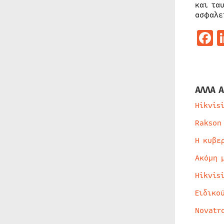
και τα
ασφαλε
F
ΑΛΛΑ Α
Hikvis
Rakson
Η κυβε
Ακόμη 
Hikvis
Ειδικο
Novatr