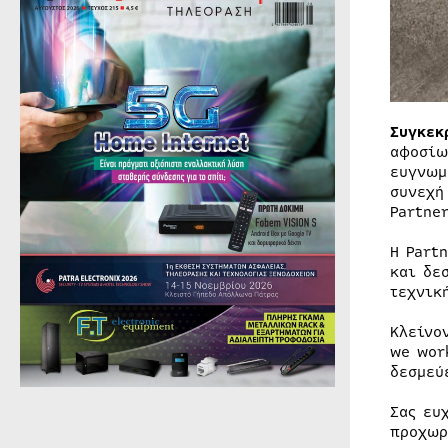
Συγκεκ
αφοσίω
ευγνωμ
συνεχή
Partne
Η Part
και δε
τεχνικ
Κλείνο
we wor
δεσμεύ
Σας ευ
προχωρ