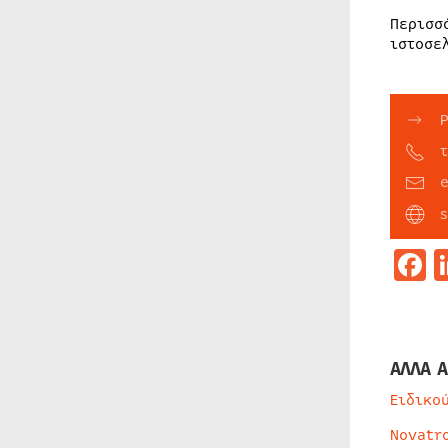
Περισσ
ιστοσε
F
ΑΛΛΑ Α
Ειδικο
Novatr