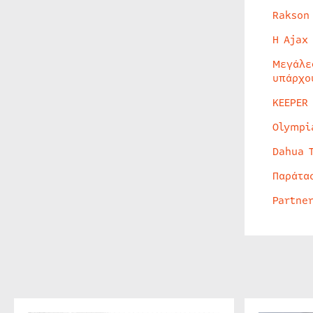
Rakson
Η Ajax
Μεγάλε
υπάρχο
KEEPER
Olympi
Dahua 
Παράτα
Partne