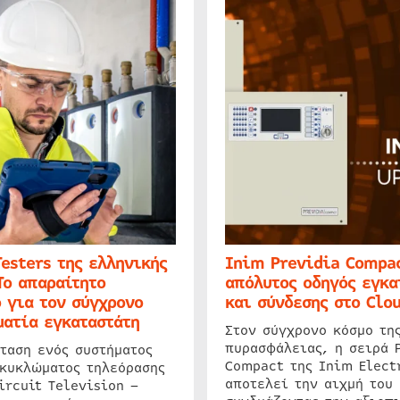
Testers της ελληνικής
Inim Previdia Compac
Το απαραίτητο
απόλυτος οδηγός εγκα
 για τον σύγχρονο
και σύνδεσης στο Clo
ατία εγκαταστάτη
Στον σύγχρονο κόσμο τη
πυρασφάλειας, η σειρά 
ταση ενός συστήματος
Compact της Inim Elect
 κυκλώματος τηλεόρασης
αποτελεί την αιχμή του 
ircuit Television –