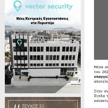
Μέσα α
του 20
επαγγε
αποτελ
Στην α
δίπλα 
κατακτ