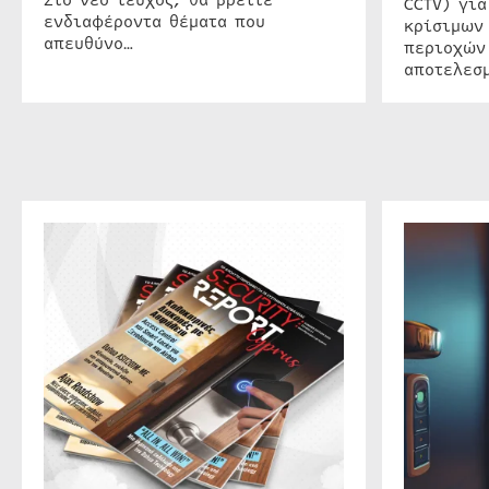
Στο νέο τεύχος, θα βρείτε
CCTV) για
ενδιαφέροντα θέματα που
κρίσιμων
απευθύνο…
περιοχών
αποτελεσμ