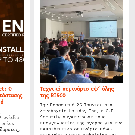
t: Ο
Τεχνικό σεμινάριο εφ’ όλης
τάστασης
της RISCO
ud
Την Παρασκευή 26 Ιουνίου στο
ξενοδοχείο Holiday Inn, η G.I.
ς
Security συγκέντρωσε τους
Previdia
επαγγελματίες της αγοράς για ένα
ronics
εκπαιδευτικό σεμινάριο πάνω
δόρατος,