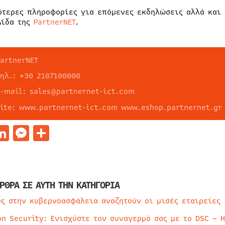
ότερες πληροφορίες για επόμενες εκδηλώσεις αλλά και 
λίδα της
PartnerNET
.
PartnerΝΕΤ
τηλ.: +30 2107100000
e-mail: sales@partnernet-ict.com
site: www.partnernet-ict.com www.eshop.partnernet.gr
acebook
LinkedIn
Messenger
Μοιραστείτε
ΡΘΡΑ ΣΕ ΑΥΤΗ ΤΗΝ ΚΑΤΗΓΟΡΙΑ
ύς στην κυβερνοασφάλεια αναζητούν οι μισές εταιρείες
on Security: Ενισχύστε τον συναγερμό σας με το DSC – 