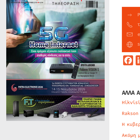
F
ΑΛΛΑ Α
Hikvis
Rakson
Η κυβε
Ακόμη 