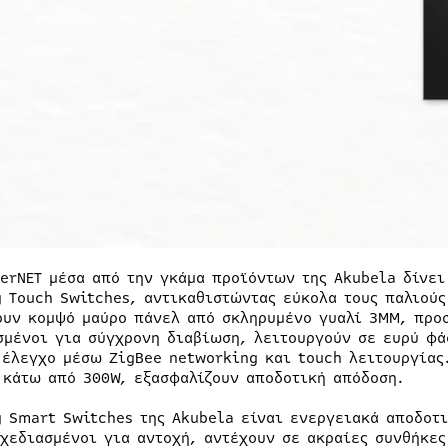
nerNET μέσα από την γκάμα προϊόντων της Akubela δίνει
g Touch Switches, αντικαθιστώντας εύκολα τους παλιούς
ουν κομψό μαύρο πάνελ από σκληρυμένο γυαλί 3MM, προ
σμένοι για σύγχρονη διαβίωση, λειτουργούν σε ευρύ φά
 έλεγχο μέσω ZigBee networking και touch λειτουργίας
 κάτω από 300W, εξασφαλίζουν αποδοτική απόδοση.
g Smart Switches της Akubela είναι ενεργειακά αποδοτ
Σχεδιασμένοι για αντοχή, αντέχουν σε ακραίες συνθήκε