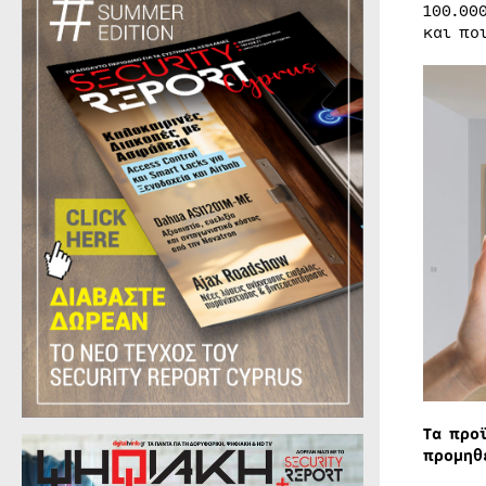
100.00
και πο
Τα προ
προμηθ