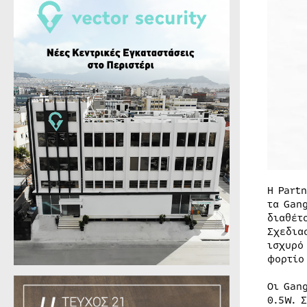
Η Part
τα Gan
διαθέτ
Σχεδια
ισχυρό
φορτίο
Οι Gan
0.5W. 