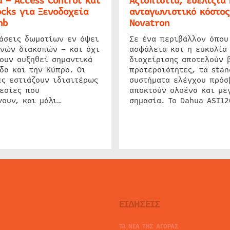
 – Access Control και
Αξιοπιστία, ευελιξία 
cks για Ξενοδοχεία
ανταγωνιστικό κόστος
nb
Novatron
ιάσεις δωματίων εν όψει
Σε ένα περιβάλλον όπου
ινών διακοπών – και όχι
ασφάλεια και η ευκολία
ουν αυξηθεί σημαντικά
διαχείρισης αποτελούν 
δα και την Κύπρο. Οι
προτεραιότητες, τα stan
ς εστιάζουν ιδιαιτέρως
συστήματα ελέγχου πρόσ
εσίες που
αποκτούν ολοένα και με
ουν, και μάλι…
σημασία. Το Dahua ASI1
ΕΙΔΗΣΕΙΣ
ΤΑ ΝΕΑ ΤΗΣ ΑΓΟΡΑΣ