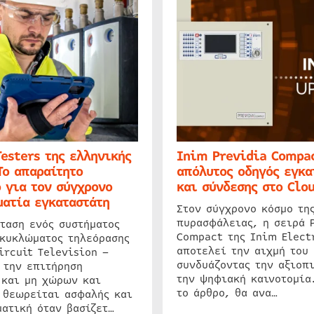
Testers της ελληνικής
Inim Previdia Compac
Το απαραίτητο
απόλυτος οδηγός εγκα
 για τον σύγχρονο
και σύνδεσης στο Clo
ατία εγκαταστάτη
Στον σύγχρονο κόσμο τη
πυρασφάλειας, η σειρά 
ταση ενός συστήματος
Compact της Inim Elect
 κυκλώματος τηλεόρασης
αποτελεί την αιχμή του 
ircuit Television –
συνδυάζοντας την αξιοπι
 την επιτήρηση
την ψηφιακή καινοτομία
 και μη χώρων και
το άρθρο, θα ανα…
 θεωρείται ασφαλής και
ατική όταν βασίζετ…