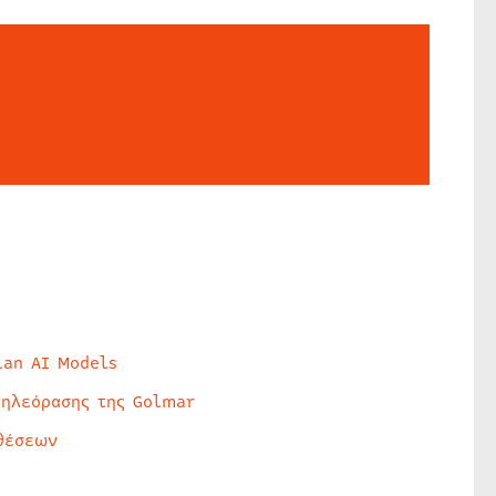
lan AI Models
τηλεόρασης της Golmar
θέσεων