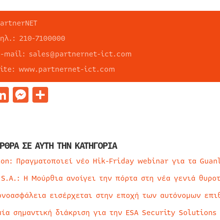
PartnerNET
τηλ.: 210-7100000
e-mail: sales@partnernet-ict.com
site: www.partnernet-ict.com
acebook
LinkedIn
Messenger
Μοιραστείτε
ΡΘΡΑ ΣΕ ΑΥΤΗ ΤΗΝ ΚΑΤΗΓΟΡΙΑ
ion: Πραγματοποιεί νέο Hik-Friday webinar για τα Guan
 S.A.: Η Μούρθια ανοίγει την πόρτα στη νέα γενιά θυρο
ρνοασφάλεια εισέρχεται στην εποχή των αυτόνομων επι
μία σημαντική διάκριση για την ESA Security Solutions