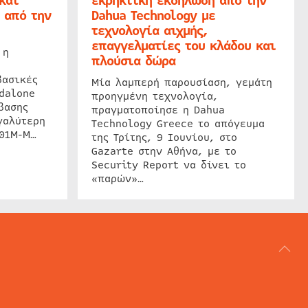
και
εκρηκτική εκδήλωση από την
 από την
Dahua Technology με
τεχνολογία αιχμής,
επαγγελματίες του κλάδου και
 η
πλούσια δώρα
βασικές
Μία λαμπερή παρουσίαση, γεμάτη
dalone
προηγμένη τεχνολογία,
βασης
πραγματοποίησε η Dahua
γαλύτερη
Technology Greece το απόγευμα
201M-M…
της Τρίτης, 9 Ιουνίου, στο
Gazarte στην Αθήνα, με το
Security Report να δίνει το
«παρών»…
ΑΡΘΟΓΡΑΦΙΑ
REVIEWS