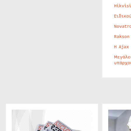
Hikvis
Ειδικο
Novatr
Rakson
Η Ajax
Μεγάλε
υπάρχο