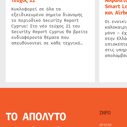
Τεύχος 21
Ασφάλεια
Smart Lo
Κυκλοφορεί σε όλα τα
και Airb
εξειδικευμένα σημεία διανομής
το περιοδικό Security Report
Οι ενοικ
Cyprus! Στο νέο τεύχος 21 του
καλοκαιρ
Security Report Cyprus θα βρείτε
μόνο – έχ
ενδιαφέροντα θέματα που
στην Ελλά
απευθύνονται σε κάθε τεχνικό…
επισκέπτε
στις υπηρ
απολαμβάν
ΤΟ ΑΠΟΛΥΤΟ
INFO
ΑΡΧΙΚΗ