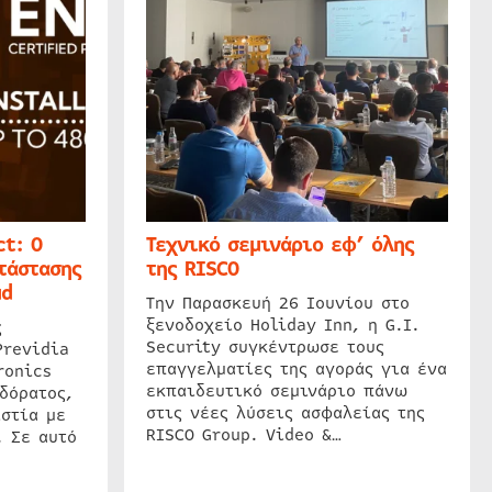
t: Ο
Τεχνικό σεμινάριο εφ’ όλης
τάστασης
της RISCO
ud
Την Παρασκευή 26 Ιουνίου στο
ξενοδοχείο Holiday Inn, η G.I.
ς
Security συγκέντρωσε τους
Previdia
επαγγελματίες της αγοράς για ένα
ronics
εκπαιδευτικό σεμινάριο πάνω
δόρατος,
στις νέες λύσεις ασφαλείας της
στία με
RISCO Group. Video &…
. Σε αυτό