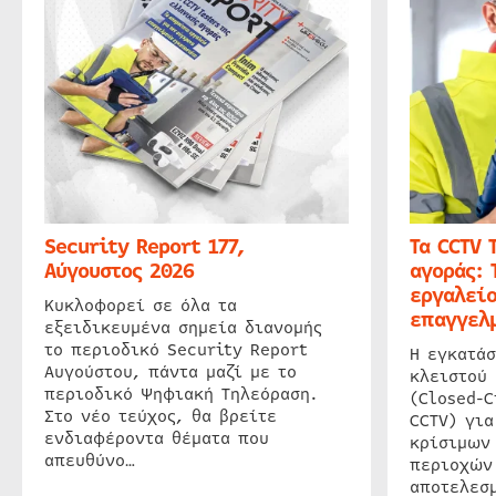
Security Report 177,
Τα CCTV 
Αύγουστος 2026
αγοράς: 
εργαλείο
Κυκλοφορεί σε όλα τα
επαγγελμ
εξειδικευμένα σημεία διανομής
το περιοδικό Security Report
Η εγκατάσ
Αυγούστου, πάντα μαζί με το
κλειστού
περιοδικό Ψηφιακή Τηλεόραση.
(Closed-C
Στο νέο τεύχος, θα βρείτε
CCTV) για
ενδιαφέροντα θέματα που
κρίσιμων
απευθύνο…
περιοχών
αποτελεσμ