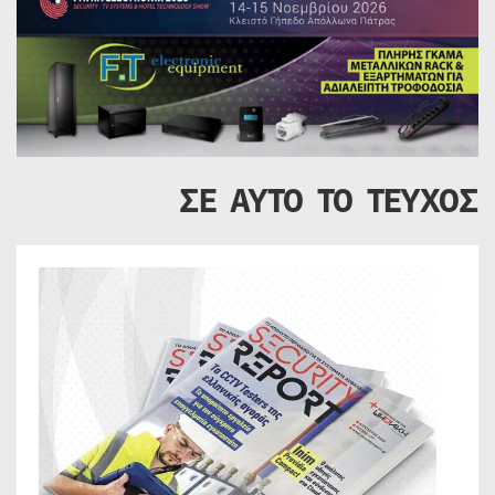
ΣΕ ΑΥΤΟ ΤΟ ΤΕΥΧΟΣ