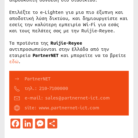
απρόσκοπτη σύνδεση στο διαδίκτυο.
Επιλέξτε το e-Lighten για μια πιο έξυπνη και
αποδοτική λύση δικτύου, και δημιουργείστε και
εσείς την καλύτερη εμπειρία Wi-Fi για εσάς
και τους πελάτες σας με την Ruijie-Reyee.
Τα προϊόντα της
Ruijie-Reyee
αντιπροσωπεύονται στην Ελλάδα από την
εταιρεία
PartnerΝΕΤ
και μπορείτε να τα βρείτε
εδώ
.
PartnerNET
τηλ.: 210-7100000
e-mail: sales@partnernet-ict.com
site: www.partnernet-ict.com
Facebook
LinkedIn
Messenger
Μοιραστείτε