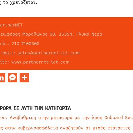
ς το χρειάζεται.
PartnerNET
Λεωφόρος Μαραθώνος 68, 15354, Γλυκά Νερά
τηλ.: 210 7100000
e-mail: sales@partnernet-ict.com
site: www.partnernet-ict.com
acebook
LinkedIn
Messenger
Μοιραστείτε
ΡΘΡΑ ΣΕ ΑΥΤΗ ΤΗΝ ΚΑΤΗΓΟΡΙΑ
ion: Αναβάθμιση στην μεταφορά με την λύση Onboard Sec
ύς στην κυβερνοασφάλεια αναζητούν οι μισές εταιρείες