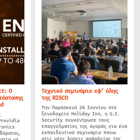
t: Ο
Τεχνικό σεμινάριο εφ’ όλης
τάστασης
της RISCO
ud
Την Παρασκευή 26 Ιουνίου στο
ξενοδοχείο Holiday Inn, η G.I.
ς
Security συγκέντρωσε τους
Previdia
επαγγελματίες της αγοράς για ένα
ronics
εκπαιδευτικό σεμινάριο πάνω
δόρατος,
στις νέες λύσεις ασφαλείας της
στία με