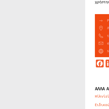
χρήστη
F
ΑΛΛΑ Α
Hikvis
Ειδικο