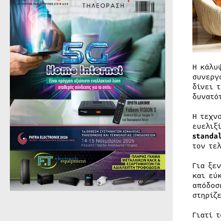
Η κάλυ
συνεργ
δίνει 
δυνατό
Η τεχν
ευελιξ
standa
τον τε
Για ξε
και εύ
απόδοσ
στηρίζ
Γιατί 