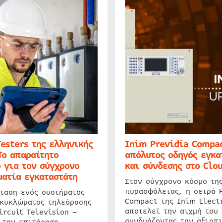
Testers της ελληνικής
Inim Previdia Compac
Το απαραίτητο
απόλυτος οδηγός εγκα
 για τον σύγχρονο
και σύνδεσης στο Clo
ατία εγκαταστάτη
Στον σύγχρονο κόσμο τη
πυρασφάλειας, η σειρά 
ταση ενός συστήματος
Compact της Inim Elect
 κυκλώματος τηλεόρασης
αποτελεί την αιχμή του 
ircuit Television –
συνδυάζοντας την αξιοπι
 την επιτήρηση