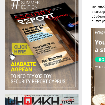
Με από
απαιτή
σύνδεσ
εμπειρ