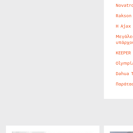
Novatr
Rakson
Η Ajax
Μεγάλε
υπάρχο
KEEPER
Olympi
Dahua 
Παράτα