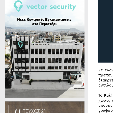
Σε ένα
πρέπει
διακρι
αντιλα
Το
Ruij
χωρίς 
μπορεί
γραφεί