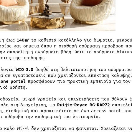
ψη έως
140㎡
το καθιστά κατάλληλο για δωμάτια, μικρού
ασίας και σημεία όπου η σταθερή ασύρματη πρόσβαση πρ
την απαραίτητη ενσύρματη βάση ώστε το ασύρματο δίκτυο
τητες της υποδομής.
ολογία
WIO 3.0
βοηθά στη βελτιστοποίηση του ασύρματο
ία σε εγκαταστάσεις που χρειάζονται επέκταση κάλυψης
lone portal
προσφέρουν πιο πρακτική εμπειρία για τον 
λικό χρήστη.
νοδοχεία, μικρά γραφεία και επιχειρήσεις που θέλουν 
κολο στη διαχείριση, το
Ruijie-Reyee RG-RAP72
αποτελεί
η, αισθητική και πρακτικότητα σε ένα access point που
ει αθόρυβα την καθημερινή του λειτουργία.
το καλό Wi-Fi δεν χρειάζεται να φαίνεται. Χρειάζεται 