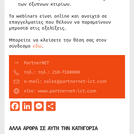
των έξυπνων κτιρίων.
Τα webinars είναι online και ανοιχτά σε
επαγγελματίες που θέλουν να παραμείνουν
μπροστά στις εξελίξεις.
Μπορείτε να κλείσετε την θέση σας στον
σύνδεσμο
εδώ
.
PartnerNET
τηλ.: τηλ.: 210-7100000
e-mail: sales@partnernet-ict.com
site: www.partnernet-ict.com
Facebook
LinkedIn
Messenger
Μοιραστείτε
ΑΛΛΑ ΑΡΘΡΑ ΣΕ ΑΥΤΗ ΤΗΝ ΚΑΤΗΓΟΡΙΑ