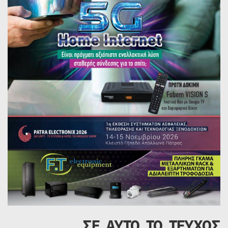
ΣΕ ΑΥΤΟ ΤΟ ΤΕΥΧΟΣ