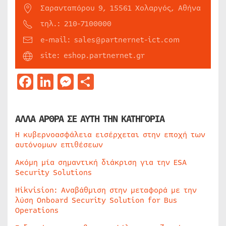
Σαρανταπόρου 9, 15561 Χολαργός, Αθήνα
τηλ.: 210-7100000
e-mail: sales@partnernet-ict.com
site: eshop.partnernet.gr
Facebook
LinkedIn
Messenger
Μοιραστείτε
ΑΛΛΑ ΑΡΘΡΑ ΣΕ ΑΥΤΗ ΤΗΝ ΚΑΤΗΓΟΡΙΑ
Η κυβερνοασφάλεια εισέρχεται στην εποχή των
αυτόνομων επιθέσεων
Ακόμη μία σημαντική διάκριση για την ESA
Security Solutions
Hikvision: Αναβάθμιση στην μεταφορά με την
λύση Onboard Security Solution for Bus
Operations