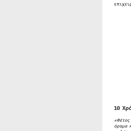
επιχει
10 Χρ
«Φέτος
όραμα 