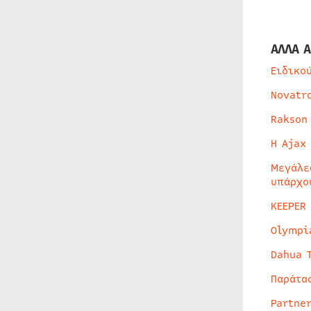
ΑΛΛΑ Α
Ειδικο
Novatr
Rakson
Η Ajax
Μεγάλε
υπάρχο
KEEPER
Olympi
Dahua 
Παράτα
Partne