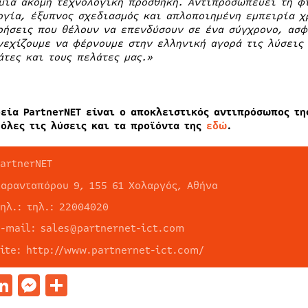
μία ακόμη τεχνολογική προσθήκη. Αντιπροσωπεύει τη φ
ογία, έξυπνος σχεδιασμός και απλοποιημένη εμπειρία χρ
ρήσεις που θέλουν να επενδύσουν σε ένα σύγχρονο, ασφ
νεχίζουμε να φέρνουμε στην ελληνική αγορά τις λύσεις
άτες και τους πελάτες μας.»
ρεία PartnerNET είναι ο αποκλειστικός αντιπρόσωπος τη
 όλες τις λύσεις και τα προϊόντα της
εδώ
.
PartnerNET
Σαρανταπόρου 9, 155 61 Χολαργός, Αθήνα
τηλ.: τηλ.: 22004020
e-mail: sales@partnernet-ict.com
site: http://www.partnernet-ict.com/
acebook
LinkedIn
Messenger
Μοιραστείτε