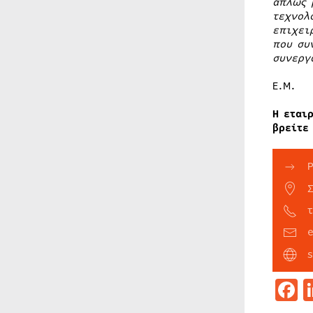
απλώς 
τεχνολ
επιχει
που συ
συνεργ
Ε.Μ.
Η εται
βρείτε
F