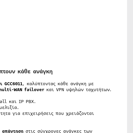
ύπτουν κάθε ανάγκη
ι GCC6011
, καλύπτοντας κάθε ανάγκη με
multi-WAN failover
και VPN υψηλών ταχυτήτων.
all και IP PBX.
υελιξία.
τητα για επιχειρήσεις που χρειάζονται
η
απάντηση
στις σύγχρονες ανάγκες των