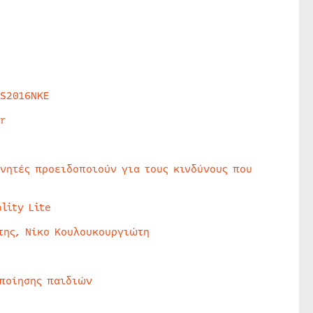
HS2016NKE
r
υνητές προειδοποιούν για τους κινδύνους που
lity Lite
της, Νίκο Κουλουκουργιώτη
οποίησης παιδιών