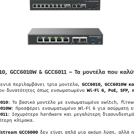
10, GCC6010W & GCC6011 – Τα μοντέλα που καλ
γενιά περιλαμβάνει τρία μοντέλα,
GCC6010, GCC6010W κα
ον δυνατότητες όπως ενσωματωμένο
Wi-Fi 6, PoE, SFP, 
6010
: Το βασικό μοντέλο με ενσωματωμένο switch, firew
6010W
: Προσφέρει ενσωματωμένο Wi-Fi 6 για ασύρματη ε
011
: Ισχυρότερο hardware και μεγαλύτερη διασυνδεσιμό
ότερη κλίμακα.
dstream GCC6000
δεν είναι απλά μια ακόμη λύση, αλλά 