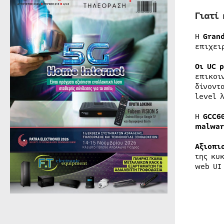
Γιατί
Η
Gran
επιχει
Οι UC 
επικοι
δίνοντ
level 
Η
GCC6
malwar
Αξιοπι
της κυ
web UI