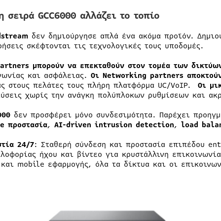
 η σειρά GCC6000 αλλάζει το τοπίο
dstream
δεν δημιούργησε απλά ένα ακόμα προϊόν. Δημι
ρήσεις σκέφτονται τις τεχνολογικές τους υποδομές.
partners μπορούν να επεκταθούν στον τομέα των δικτύω
νωνίας και ασφάλειας.
Οι Networking partners αποκτού
ας στους πελάτες τους πλήρη πλατφόρμα UC/VoIP.
Οι μι
λύσεις χωρίς την ανάγκη πολύπλοκων ρυθμίσεων και ακ
000
δεν προσφέρει μόνο συνδεσιμότητα. Παρέχει προηγ
e προστασία
,
AI-driven intrusion detection
,
load bala
στία 24/7
: Σταθερή σύνδεση και προστασία επιπέδου en
κλοφορίας ήχου και βίντεο για κρυστάλλινη επικοινωνί
 και mobile εφαρμογής, όλα τα δίκτυα και οι επικοινων