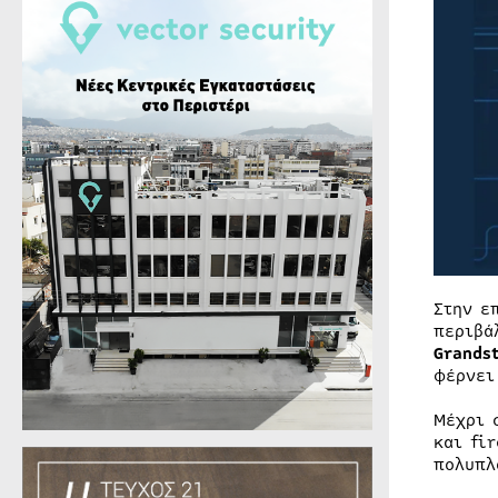
Στην ε
περιβά
Grands
φέρνε
Μέχρι 
και fi
πολυπλ