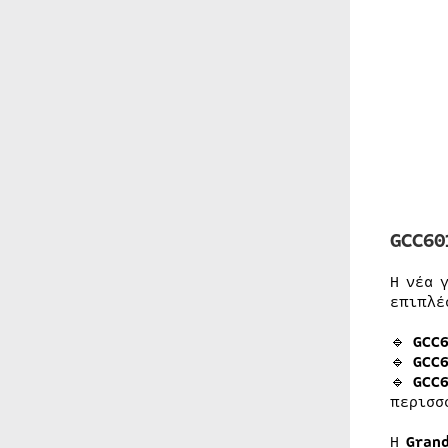
GCC60
Η νέα 
επιπλέ
🔹
GCC
🔹
GCC
🔹
GCC6
περισσ
Η
Gran