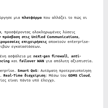
ούργησε μια
πλατφόρμα
που αλλάζει το πώς οι
ν
, προσφέροντας ολοκληρωμένες λύσεις
ν πρόσβαση στις Unified Communications
,
κρομεσαίες επιχειρήσεις
αποκτούν enterprise-
ριβών εγκαταστάσεων.
μένη ασφάλεια με
next-gen firewall
,
anti-
ncing
και
failover WAN
για απόλυτη αξιοπιστία.
terprise.
Smart QoS
: Αυτόματη προτεραιοποίηση
α.
Real-Time διαχείριση
: Μέσω του
GDMS Cloud
,
ίες είναι πάντα υπό έλεγχο.