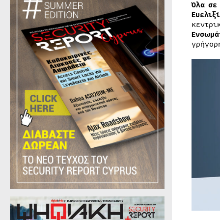
Όλα
σε
Ευελιξ
κεντρι
Ενσωμά
γρήγορ