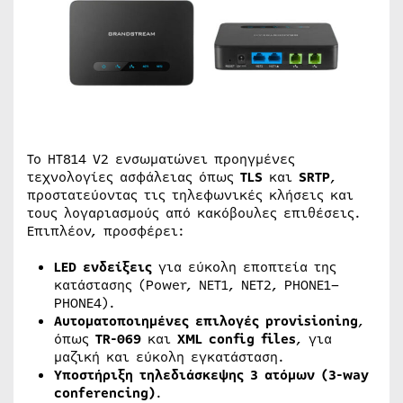
Το HT814 V2 ενσωματώνει προηγμένες
τεχνολογίες ασφάλειας όπως
TLS
και
SRTP
,
προστατεύοντας τις τηλεφωνικές κλήσεις και
τους λογαριασμούς από κακόβουλες επιθέσεις.
Επιπλέον, προσφέρει:
LED ενδείξεις
για εύκολη εποπτεία της
κατάστασης (Power, NET1, NET2, PHONE1–
PHONE4).
Αυτοματοποιημένες επιλογές provisioning
,
όπως
TR-069
και
XML config files
, για
μαζική και εύκολη εγκατάσταση.
Υποστήριξη τηλεδιάσκεψης 3 ατόμων (3-way
conferencing)
.