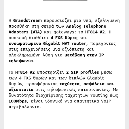
Η
Grandstream
παρουσιάζει μια νέα, εξελιγμένη
προσθήκη στη σειρά των
Analog Telephone
Adapters (ATA)
και gateways: το
HT814 V2
. Η
συσκευή διαθέτει
4 FXS θύρες
και
ενσωματωμένο Gigabit NAT router
, παρέχοντας
στις επιχειρήσεις μια αξιόπιστη και
ολοκληρωμένη λύση για
μετάβαση στην IP
τηλεφωνία
.
Το
HT814 V2
υποστηρίζει
2 SIP profiles
μέσω
των 4 FXS θυρών και των διπλών Gigabit
θυρών, προσφέροντας
ταχύτητα, ασφάλεια και
αξιοπιστία
στις τηλεφωνικές επικοινωνίες. Με
δυνατότητα διαχείρισης ταχυτήτων routing έως
100Mbps
, είναι ιδανικό για απαιτητικά VoIP
περιβάλλοντα.