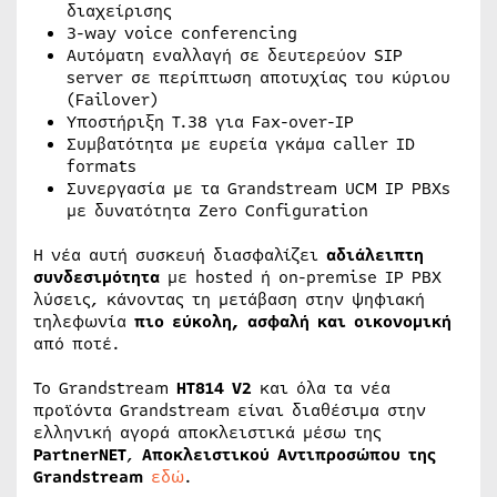
διαχείρισης
3-way voice conferencing
Αυτόματη εναλλαγή σε δευτερεύον SIP
server σε περίπτωση αποτυχίας του κύριου
(Failover)
Υποστήριξη T.38 για Fax-over-IP
Συμβατότητα με ευρεία γκάμα caller ID
formats
Συνεργασία με τα Grandstream UCM IP PBXs
με δυνατότητα Zero Configuration
Η νέα αυτή συσκευή διασφαλίζει
αδιάλειπτη
συνδεσιμότητα
με hosted ή on-premise IP PBX
λύσεις, κάνοντας τη μετάβαση στην ψηφιακή
τηλεφωνία
πιο εύκολη, ασφαλή και οικονομική
από ποτέ.
Το Grandstream
HT814 V2
και όλα τα νέα
προϊόντα Grandstream είναι διαθέσιμα στην
ελληνική αγορά αποκλειστικά μέσω της
PartnerNET
,
Αποκλειστικού Αντιπροσώπου της
Grandstream
εδώ
.