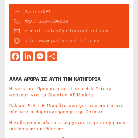
PartnerNET
τηλ.: 210-7100000
e-mail: sales@partnernet-ict.com
site: www.partnernet-ict.com
Facebook
LinkedIn
Messenger
Μοιραστείτε
ΑΛΛΑ ΑΡΘΡΑ ΣΕ ΑΥΤΗ ΤΗΝ ΚΑΤΗΓΟΡΙΑ
Hikvision: Πραγματοποιεί νέο Hik-Friday
webinar για τα Guanlan AI Models
Rakson S.A.: Η Μούρθια ανοίγει την πόρτα στη
νέα γενιά θυροτηλεόρασης της Golmar
Η κυβερνοασφάλεια εισέρχεται στην εποχή των
αυτόνομων επιθέσεων