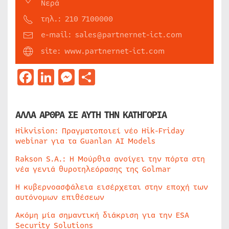
Νερά
τηλ.: 210 7100000
e-mail: sales@partnernet-ict.com
site: www.partnernet-ict.com
Facebook
LinkedIn
Messenger
Μοιραστείτε
ΑΛΛΑ ΑΡΘΡΑ ΣΕ ΑΥΤΗ ΤΗΝ ΚΑΤΗΓΟΡΙΑ
Hikvision: Πραγματοποιεί νέο Hik-Friday
webinar για τα Guanlan AI Models
Rakson S.A.: Η Μούρθια ανοίγει την πόρτα στη
νέα γενιά θυροτηλεόρασης της Golmar
Η κυβερνοασφάλεια εισέρχεται στην εποχή των
αυτόνομων επιθέσεων
Ακόμη μία σημαντική διάκριση για την ESA
Security Solutions