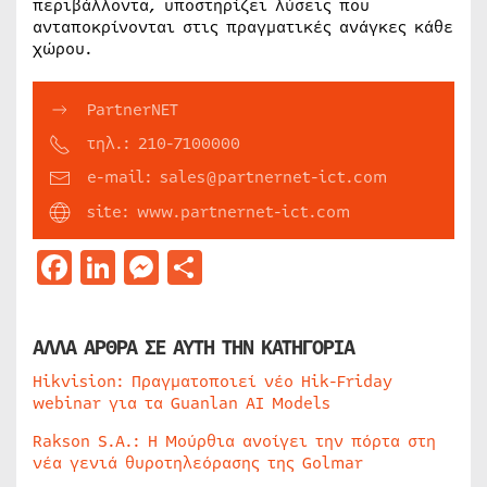
περιβάλλοντα, υποστηρίζει λύσεις που
ανταποκρίνονται στις πραγματικές ανάγκες κάθε
χώρου.
PartnerNET
τηλ.: 210-7100000
e-mail: sales@partnernet-ict.com
site: www.partnernet-ict.com
Facebook
LinkedIn
Messenger
Μοιραστείτε
ΑΛΛΑ ΑΡΘΡΑ ΣΕ ΑΥΤΗ ΤΗΝ ΚΑΤΗΓΟΡΙΑ
Hikvision: Πραγματοποιεί νέο Hik-Friday
webinar για τα Guanlan AI Models
Rakson S.A.: Η Μούρθια ανοίγει την πόρτα στη
νέα γενιά θυροτηλεόρασης της Golmar