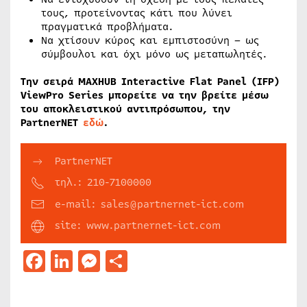
τους, προτείνοντας κάτι που λύνει
πραγματικά προβλήματα.
Να χτίσουν κύρος και εμπιστοσύνη – ως
σύμβουλοι και όχι μόνο ως μεταπωλητές.
Την σειρά MAXHUB Interactive Flat Panel (IFP)
ViewPro Series μπορείτε να την βρείτε μέσω
του αποκλειστικού αντιπρόσωπου, την
PartnerNET
εδώ
.
PartnerNET
τηλ.: 210-7100000
e-mail: sales@partnernet-ict.com
site: www.partnernet-ict.com
Facebook
LinkedIn
Messenger
Μοιραστείτε