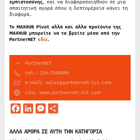
εμπιστοσύνης
, και να διαφοροποιηθούν σε μια
απαιτητική αγορά όπου η λεπτομέρεια κάνει τη
διαφορά.
Το MAXHUB Pivot αλλά και άλλα προϊόντα της
MAXHUB μπορείτε να τα βρείτε μέσα από την
PartnerNET
εδώ
.
PartnerNET
τηλ.: 210-7100000
e-mail: sales@partnernet-ict.com
site: www.partnernet-ict.com
Facebook
LinkedIn
Messenger
Μοιραστείτε
ΑΛΛΑ ΑΡΘΡΑ ΣΕ ΑΥΤΗ ΤΗΝ ΚΑΤΗΓΟΡΙΑ