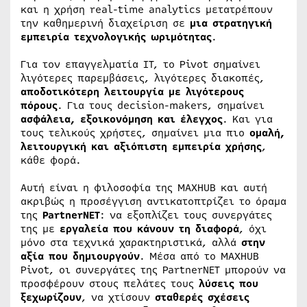
και η χρήση real-time analytics μετατρέπουν
την καθημερινή διαχείριση σε
μια στρατηγική
εμπειρία τεχνολογικής ωριμότητας
.
Για τον επαγγελματία IT, το Pivot σημαίνει
λιγότερες παρεμβάσεις, λιγότερες διακοπές,
αποδοτικότερη λειτουργία με λιγότερους
πόρους
. Για τους decision-makers, σημαίνει
ασφάλεια, εξοικονόμηση και έλεγχος
. Και για
τους τελικούς χρήστες, σημαίνει μια πιο
ομαλή,
λειτουργική και αξιόπιστη εμπειρία χρήσης
,
κάθε φορά.
Αυτή είναι η φιλοσοφία της MAXHUB και αυτή
ακριβώς η προσέγγιση αντικατοπτρίζει το όραμα
της
PartnerNET
: να εξοπλίζει τους συνεργάτες
της με
εργαλεία που κάνουν τη διαφορά
, όχι
μόνο στα τεχνικά χαρακτηριστικά, αλλά
στην
αξία που δημιουργούν
. Μέσα από το MAXHUB
Pivot, οι συνεργάτες της PartnerNET μπορούν να
προσφέρουν στους πελάτες τους
λύσεις που
ξεχωρίζουν
, να χτίσουν
σταθερές σχέσεις