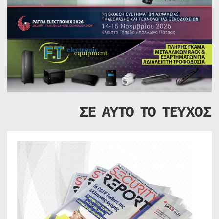
ΣΕ ΑΥΤΟ ΤΟ ΤΕΥΧΟΣ