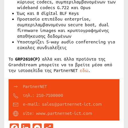
κύριους codecs, συμπεριλαμβανομένων των
wideband codecs G.722 και Opus
Έως και 8 digital BLF Keys
Προστασία επιπέδου enterprise,
συμπεριλαμβανομένου secure boot, dual
firmware images και κρυπτογραφημένης
αποθήκευσης δεδομένων
Υποστηρίζει 5-way audio conferencing για
εύκολες συνδιαλέξεις
Το
GRP2610(P)
αλλά και άλλα προϊόντα της
Grandstream μπορείτε να τα βρείτε μέσα από
την ιστοσελίδα της PartnerNET
εδώ
.
PartnerNET
τηλ.: 210-7100000
e-mail: sales@partnernet-ict.com
site: www.partnernet-ict.com
Facebook
LinkedIn
Messenger
Μοιραστείτε