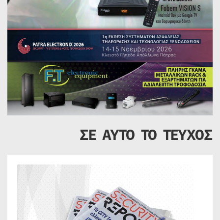
ΣΕ ΑΥΤΟ ΤΟ ΤΕΥΧΟΣ