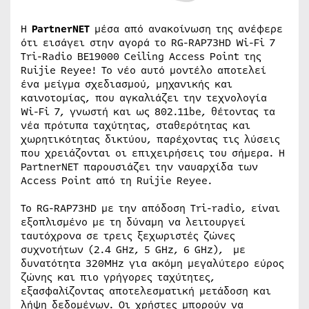
H
PartnerNET
μέσα από ανακοίνωση της ανέφερε
ότι εισάγει στην αγορά το RG-RAP73HD Wi-Fi 7
Tri-Radio BE19000 Ceiling Access Point της
Ruijie Reyee! Το νέο αυτό μοντέλο αποτελεί
ένα μείγμα σχεδιασμού, μηχανικής και
καινοτομίας, που αγκαλιάζει την τεχνολογία
Wi-Fi 7, γνωστή και ως 802.11be, θέτοντας τα
νέα πρότυπα ταχύτητας, σταθερότητας και
χωρητικότητας δικτύου, παρέχοντας τις λύσεις
που χρειάζονται οι επιχειρήσεις του σήμερα. Η
PartnerNET παρουσιάζει την ναυαρχίδα των
Access Point από τη Ruijie Reyee.
Το RG-RAP73HD με την απόδοση Tri-radio, είναι
εξοπλισμένο με τη δύναμη να λειτουργεί
ταυτόχρονα σε τρεις ξεχωριστές ζώνες
συχνοτήτων (2.4 GHz, 5 GHz, 6 GHz), με
δυνατότητα 320MHz για ακόμη μεγαλύτερο εύρος
ζώνης και πιο γρήγορες ταχύτητες,
εξασφαλίζοντας αποτελεσματική μετάδοση και
λήψη δεδομένων. Οι χρήστες μπορούν να