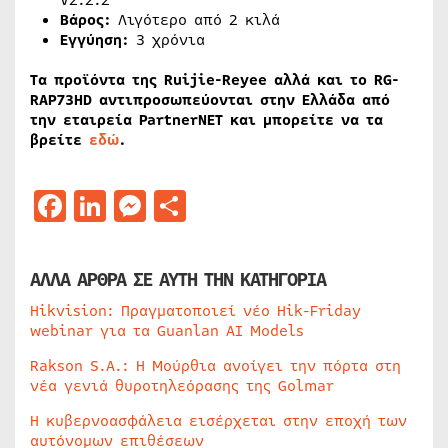
V2.2.2
Βάρος:
Λιγότερο από 2 κιλά
Εγγύηση:
3 χρόνια
Τα προϊόντα της Ruijie-Reyee αλλά και το RG-
RAP73HD αντιπροσωπεύονται στην Ελλάδα από
την εταιρεία PartnerΝΕΤ και μπορείτε να τα
βρείτε
εδώ
.
Facebook
LinkedIn
Messenger
Μοιραστείτε
ΑΛΛΑ ΑΡΘΡΑ ΣΕ ΑΥΤΗ ΤΗΝ ΚΑΤΗΓΟΡΙΑ
Hikvision: Πραγματοποιεί νέο Hik-Friday
webinar για τα Guanlan AI Models
Rakson S.A.: Η Μούρθια ανοίγει την πόρτα στη
νέα γενιά θυροτηλεόρασης της Golmar
Η κυβερνοασφάλεια εισέρχεται στην εποχή των
αυτόνομων επιθέσεων