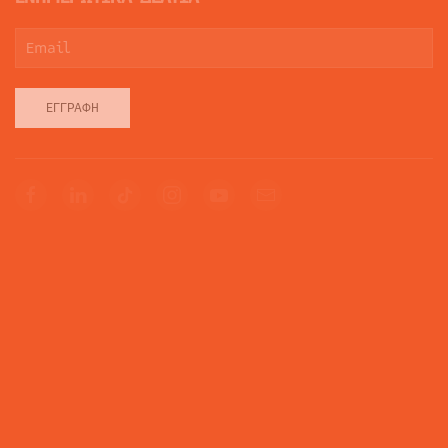
ΕΓΓΡΑΦΉ