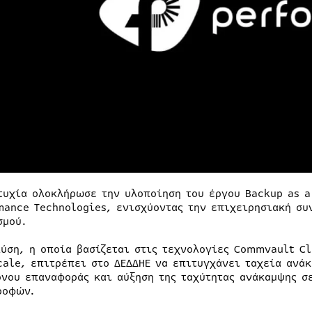
τυχία ολοκλήρωσε την υλοποίηση του έργου Backup as a
mance Technologies, ενισχύοντας την επιχειρησιακή συ
σμού.
λύση, η οποία βασίζεται στις τεχνολογίες Commvault C
cale, επιτρέπει στο ΔΕΔΔΗΕ να επιτυγχάνει ταχεία ανά
όνου επαναφοράς και αύξηση της ταχύτητας ανάκαμψης 
ροφών.