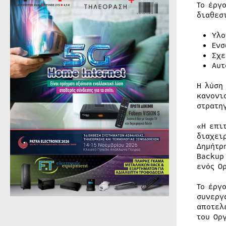
Το έργ
διαθεσ
Υλο
Ενσ
Σχε
Αυτ
Η λύση
κανονι
στρατη
«Η επι
διαχει
Δημήτρ
Backup
ενός Ο
Το έργ
συνεργ
αποτελ
του Ορ