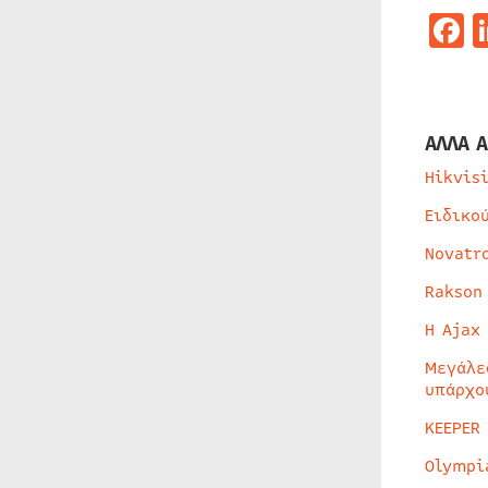
F
ΑΛΛΑ Α
Hikvis
Ειδικο
Novatr
Rakson
Η Ajax
Μεγάλε
υπάρχο
KEEPER
Olympi