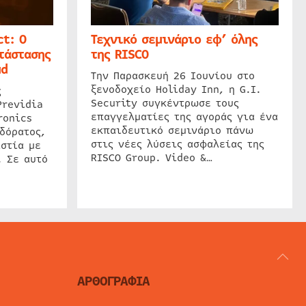
t: Ο
Τεχνικό σεμινάριο εφ’ όλης
τάστασης
της RISCO
ud
Την Παρασκευή 26 Ιουνίου στο
ξενοδοχείο Holiday Inn, η G.I.
ς
Security συγκέντρωσε τους
Previdia
επαγγελματίες της αγοράς για ένα
ronics
εκπαιδευτικό σεμινάριο πάνω
δόρατος,
στις νέες λύσεις ασφαλείας της
στία με
RISCO Group. Video &…
. Σε αυτό
ΑΡΘΟΓΡΑΦΙΑ