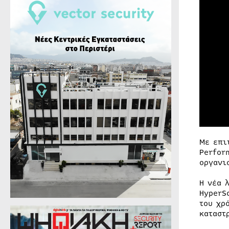
Με επι
Perfor
οργανι
Η νέα 
HyperS
του χρ
καταστ