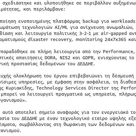
ο σχεδιάστηκε και υλοποιήθηκε σε περιβάλλον αυξημέν
ιμότητας, και περιλάμβανε:
ποίηση ενοποιημένης πλατφόρμας backup για workloads
ωμάτωση τεχνολογιών AI/ML για ανίχνευση ανωμαλιών,
δίαση και λειτουργία πολιτικής 3-2-1 με air-gapped α
οματισμούς disaster recovery, monitoring 24x7x365 και
 παραδόθηκε σε πλήρη λειτουργία από την Performance
στικές απαιτήσεις DORA, NIS2 και GDPR, ενισχύοντας το
γική προστασίας δεδομένων του ΔΕΔΔΗΕ.
τυχής ολοκλήρωση του έργου επιβεβαιώνει τη δέσμευσή 
ρίσιμες υπηρεσίες, με έμφαση στην ασφάλεια, τη διαθε
ης Κυριακίδης, Technology Services Director της Perfo
 μπορεί να λειτουργεί πραγματικά ως υπηρεσία, πλήρω
ργανισμού».
ο αυτό αποτελεί σημείο αναφοράς για τον ενεργειακό το
ασία του ΔΕΔΔΗΕ με έναν τεχνολογικό εταίρο υψηλής εξε
έσματα, συμβάλλοντας στη θωράκιση των δεδομένων και
γανισμού.