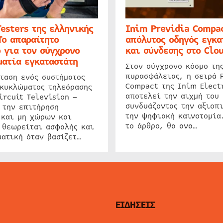
Testers της ελληνικής
Inim Previdia Compac
Το απαραίτητο
απόλυτος οδηγός εγκα
 για τον σύγχρονο
και σύνδεσης στο Clo
ατία εγκαταστάτη
Στον σύγχρονο κόσμο τη
πυρασφάλειας, η σειρά 
ταση ενός συστήματος
Compact της Inim Elect
 κυκλώματος τηλεόρασης
αποτελεί την αιχμή του 
ircuit Television –
συνδυάζοντας την αξιοπι
 την επιτήρηση
την ψηφιακή καινοτομία
 και μη χώρων και
το άρθρο, θα ανα…
 θεωρείται ασφαλής και
ατική όταν βασίζετ…
ΕΙΔΗΣΕΙΣ