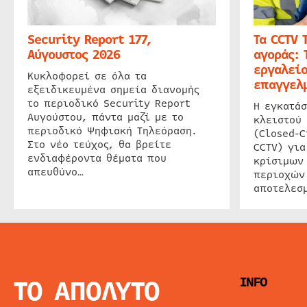
Security Report 177,
Τα CCTV 
Αύγουστος 2026
αγοράς: 
εργαλείο
Κυκλοφορεί σε όλα τα
επαγγελμ
εξειδικευμένα σημεία διανομής
το περιοδικό Security Report
Η εγκατάσ
Αυγούστου, πάντα μαζί με το
κλειστού
περιοδικό Ψηφιακή Τηλεόραση.
(Closed-C
Στο νέο τεύχος, θα βρείτε
CCTV) για
ενδιαφέροντα θέματα που
κρίσιμων
απευθύνο…
περιοχών
αποτελεσμ
ΤΟ ΑΠΟΛΥΤΟ
INFO