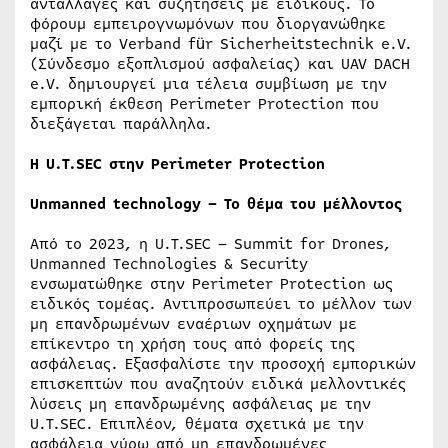
ανταλλαγές και συζητήσεις με ειδικούς. Το
φόρουμ εμπειρογνωμόνων που διοργανώθηκε
μαζί με το Verband für Sicherheitstechnik e.V.
(Σύνδεσμο εξοπλισμού ασφαλείας) και UAV DACH
e.V. δημιουργεί μια τέλεια συμβίωση με την
εμπορική έκθεση Perimeter Protection που
διεξάγεται παράλληλα.
Η U.T.SEC στην Perimeter Protection
Unmanned technology – Το θέμα του μέλλοντος
Από το 2023, η U.T.SEC – Summit for Drones,
Unmanned Technologies & Security
ενσωματώθηκε στην Perimeter Protection ως
ειδικός τομέας. Αντιπροσωπεύει το μέλλον των
μη επανδρωμένων εναέριων οχημάτων με
επίκεντρο τη χρήση τους από φορείς της
ασφάλειας. Εξασφαλίστε την προσοχή εμπορικών
επισκεπτών που αναζητούν ειδικά μελλοντικές
λύσεις μη επανδρωμένης ασφάλειας με την
U.T.SEC. Επιπλέον, θέματα σχετικά με την
ασφάλεια γύρω από μη επανδρωμένες