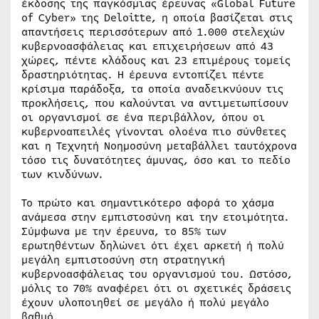
έκδοσης της παγκόσμιας έρευνας «Global Future
of Cyber» της Deloitte, η οποία βασίζεται στις
απαντήσεις περισσότερων από 1.000 στελεχών
κυβερνοασφάλειας και επιχειρήσεων από 43
χώρες, πέντε κλάδους και 23 επιμέρους τομείς
δραστηριότητας. Η έρευνα εντοπίζει πέντε
κρίσιμα παράδοξα, τα οποία αναδεικνύουν τις
προκλήσεις, που καλούνται να αντιμετωπίσουν
οι οργανισμοί σε ένα περιβάλλον, όπου οι
κυβερνοαπειλές γίνονται ολοένα πιο σύνθετες
και η Τεχνητή Νοημοσύνη μεταβάλλει ταυτόχρονα
τόσο τις δυνατότητες άμυνας, όσο και το πεδίο
των κινδύνων.
Το πρώτο και σημαντικότερο αφορά το χάσμα
ανάμεσα στην εμπιστοσύνη και την ετοιμότητα.
Σύμφωνα με την έρευνα, το 85% των
ερωτηθέντων δηλώνει ότι έχει αρκετή ή πολύ
μεγάλη εμπιστοσύνη στη στρατηγική
κυβερνοασφάλειας του οργανισμού του. Ωστόσο,
μόλις το 70% αναφέρει ότι οι σχετικές δράσεις
έχουν υλοποιηθεί σε μεγάλο ή πολύ μεγάλο
βαθμό.