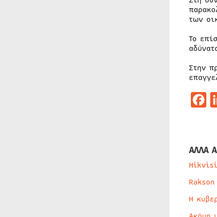
Στη συ
παρακο
των οι
Το επί
αδύνατ
Στην π
επαγγε
F
ΑΛΛΑ Α
Hikvis
Rakson
Η κυβε
Ακόμη 