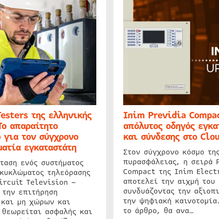
Testers της ελληνικής
Inim Previdia Compac
Το απαραίτητο
απόλυτος οδηγός εγκα
 για τον σύγχρονο
και σύνδεσης στο Clo
ατία εγκαταστάτη
Στον σύγχρονο κόσμο τη
πυρασφάλειας, η σειρά 
ταση ενός συστήματος
Compact της Inim Elect
 κυκλώματος τηλεόρασης
αποτελεί την αιχμή του 
ircuit Television –
συνδυάζοντας την αξιοπι
 την επιτήρηση
την ψηφιακή καινοτομία
 και μη χώρων και
το άρθρο, θα ανα…
 θεωρείται ασφαλής και