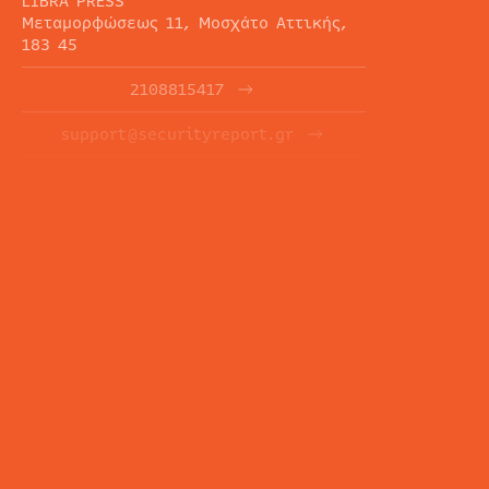
LIBRA PRESS
Μεταμορφώσεως 11, Μοσχάτο Αττικής,
183 45
2108815417
support@securityreport.gr
ΕΝΗΜΕΡΩΤΙΚΑ ΔΕΛΤΙΑ
ΕΓΓΡΑΦΉ