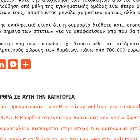
νέχεια, κατά την αποχώρηση των ιδιοκτητών από τις οικ
λούθηση από μέλη της εγκληματικής ομάδας ενώ έτερα μ
κιών τους, αποσπώντας μεγάλα χρηματικά κυρίως αλλά κ
σης εκπληκτικό είναι ότι η συμμορία διέθετε και… dro
α σημεία των σπιτιών για να αποφασίσουν από πού θα τ
ρώτη φάση των ερευνών είχε διαπιστωθεί ότι οι δράστε
λματικούς χώρους των θυμάτων, πάνω από 700.000 ευρώ
acebook
LinkedIn
Messenger
Μοιραστείτε
ΡΘΡΑ ΣΕ ΑΥΤΗ ΤΗΝ ΚΑΤΗΓΟΡΙΑ
ion: Πραγματοποιεί νέο Hik-Friday webinar για τα Guan
 S.A.: Η Μούρθια ανοίγει την πόρτα στη νέα γενιά θυρο
ρνοασφάλεια εισέρχεται στην εποχή των αυτόνομων επι
μία σημαντική διάκριση για την ESA Security Solutions