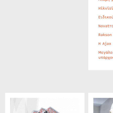
Hikvis
Ειδικο
Novatr
Rakson
Η Ajax
Μεγάλε
υπάρχο