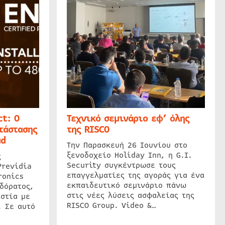
t: Ο
Τεχνικό σεμινάριο εφ’ όλης
τάστασης
της RISCO
ud
Την Παρασκευή 26 Ιουνίου στο
ξενοδοχείο Holiday Inn, η G.I.
ς
Security συγκέντρωσε τους
Previdia
επαγγελματίες της αγοράς για ένα
ronics
εκπαιδευτικό σεμινάριο πάνω
δόρατος,
στις νέες λύσεις ασφαλείας της
στία με
RISCO Group. Video &…
. Σε αυτό