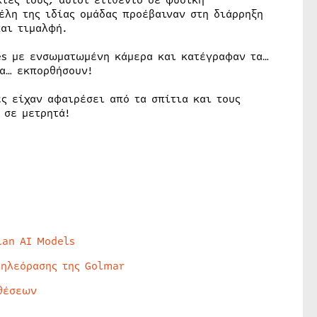
ίες τους, αυτοί ετίθεντο σε φυσική
έλη της ιδίας ομάδας προέβαιναν στη διάρρηξη
αι τιμαλφή.
nes με ενσωματωμένη κάμερα και κατέγραφαν τα…
α… εκπορθήσουν!
ς είχαν αφαιρέσει από τα σπίτια και τους
 σε μετρητά!
lan AI Models
τηλεόρασης της Golmar
θέσεων