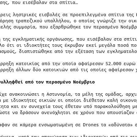
σης, που εισέβαλαν στα σπίτια…
τρεις ληστρικές εισβολές σε προεπιλεγμένα σπίτια της 
όρηση τραπεζικού υπαλλήλου, ο οποίος γνώριζε την οικ
μελής συμμορία, που εξαρθρώθηκε τον περασμένο Νοέμβρ
η της εγκληματικής οργάνωσης, που εισέβαλαν στα σπίτι
λο ότι οι ιδιοκτήτες τους έκρυβαν εκεί μεγάλα ποσά πο
ασμούς, διαπιστώθηκε από την εξέταση των εγκληματολ
άρρηξη κατοικίας από την οποία αφαίρεσαν 52.000 ευρώ 
άρρηξη άλλων δύο κατοικιών από τις οποίες αφαίρεσαν 
συλληφθεί από τον περασμένο Νοέμβριο
ίχε ανακοινώσει η Αστυνομία, τα μέλη της ομάδας, αρχ
ά με ιδιοκτήτες οικιών οι οποίοι διέθεταν καλή οικον
τητα και εν συνεχεία τους έθεταν υπό παρακολούθηση μ
ώστε να δράσουν ανενόχλητοι σε χρόνο που απουσίαζαν 
αφαν σε κάμερα ενσωματωμένη σε Drones τα «αδύνατα» 