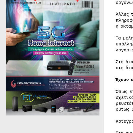
οργάνω
Άλλες 
πληροφ
η οκτα
Τα μέλ
υπάλλη
λογαρι
Στη δι
στη δι
Έχουν 
Όπως ε
σχετικ
ρευστό
ούτως 
Κατέγρ