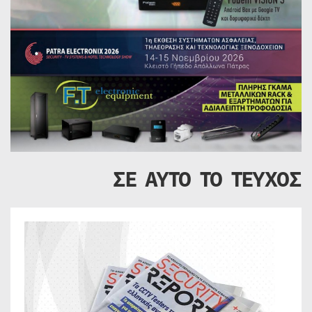
ΣΕ ΑΥΤΟ ΤΟ ΤΕΥΧΟΣ