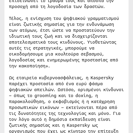
επιδεινώνει το τραύμα τους και αποσπά την
προσοχή από τη λογοδοσία των δραστών.
Τέλος, η ενίσχυση του ψηφιακού γραμματισμού
είναι ζωτικής σημασίας για την ενδυνάμωση
των ατόμων, έτσι ώστε να προστατεύουν την
ιδιωτική τους ζωή και να διαχειρίζονται
αποτελεσματικά τους κινδύνους. Υιοθετώντας
αυτές τις στρατηγικές, μπορούμε να
οικοδομήσουμε μια κουλτούρα σεβασμού,
λογοδοσίας και ενημερωμένης προστασίας από
την κακοποίηση».
Ως εταιρεία κυβερνοασφάλειας, η Kaspersky
παρέχει προστασία από ένα ευρύ φάσμα
ψηφιακών απειλών. Ωστόσο, ορισμένοι κίνδυνοι
– όπως το grooming και το doxing, η
παρακολούθηση, ο εκφοβισμός ή η κατάχρηση
προσωπικών εικόνων – εκτείνονται πέρα από
τις δυνατότητες της τεχνολογίας και μόνο. Για
τον λόγο αυτό η δημόσια εκπαίδευση είναι
ζωτικής σημασίας και η Kaspersky ως
οργανισμός που έχει ως κίνητρο την επίτευξη