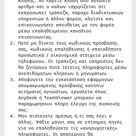
κλήσης. Αν λάβετε κλήση από άγνωστο
αριθμό και ο καλών ισχυρίζεται ότι
εκπροσωπεί τράπεζα, πάροχο διαδικτυακών
υπηρεσιών ή άλλον φορέα, κλείστε και
επικοινωνήστε απευθείας με τον φορέα
μέσω επαληθευμένου καναλιού
επικοινωνίας.
Ποτέ μη δίνετε τους κωδικούς πρόσβασής
σας, κωδικούς επαλήθευσης ή οποιαδήποτε
προσωπικά / οικονομικά στοιχεία μέσω
τηλεφώνου. Οι τράπεζες και υπηρεσίες δεν
θα ζητήσουν ποτέ τέτοιες πληροφορίες μέσω
ανεπιθύμητων κλήσεων ή μηνυμάτων.
Αποφύγετε την εγκατάσταση εφαρμογών
απομακρυσμένης πρόσβασης κατόπιν
αιτήματος αγνώστων, εργαλεία όπως
AnyDesk ή TeamViewer μπορούν να
παραχωρήσουν πλήρη έλεγχο της συσκευής
σας.
Μην πιστεύετε αμέσως ό,τι σας λέει ο
άλλος. Ψάξτε μόνοι σας σε επίσημες πηγές
για να επαληθεύσετε τις «ανησυχητικές»
πληροφορίες. Οι απατεώνες θα