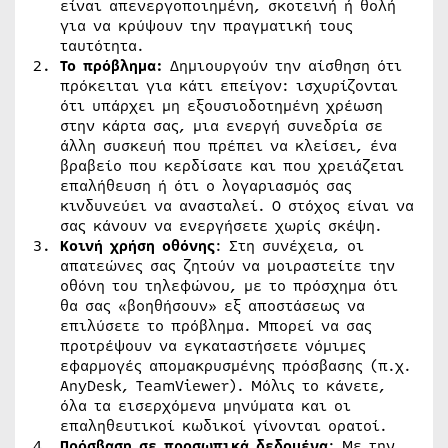
είναι απενεργοποιημένη, σκοτεινή ή θολή
για να κρύψουν την πραγματική τους
ταυτότητα.
Το πρόβλημα:
Δημιουργούν την αίσθηση ότι
πρόκειται για κάτι επείγον: ισχυρίζονται
ότι υπάρχει μη εξουσιοδοτημένη χρέωση
στην κάρτα σας, μια ενεργή συνεδρία σε
άλλη συσκευή που πρέπει να κλείσει, ένα
βραβείο που κερδίσατε και που χρειάζεται
επαλήθευση ή ότι ο λογαριασμός σας
κινδυνεύει να ανασταλεί. Ο στόχος είναι να
σας κάνουν να ενεργήσετε χωρίς σκέψη.
Κοινή χρήση οθόνης
: Στη συνέχεια, οι
απατεώνες σας ζητούν να μοιραστείτε την
οθόνη του τηλεφώνου, με το πρόσχημα ότι
θα σας «βοηθήσουν» εξ αποστάσεως να
επιλύσετε το πρόβλημα. Μπορεί να σας
προτρέψουν να εγκαταστήσετε νόμιμες
εφαρμογές απομακρυσμένης πρόσβασης (π.χ.
AnyDesk, TeamViewer). Μόλις το κάνετε,
όλα τα εισερχόμενα μηνύματα και οι
επαληθευτικοί κωδικοί γίνονται ορατοί.
Πρόσβαση σε προσωπικά δεδομένα
: Με την