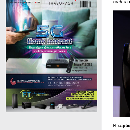
ανθεκτ
Η τερά