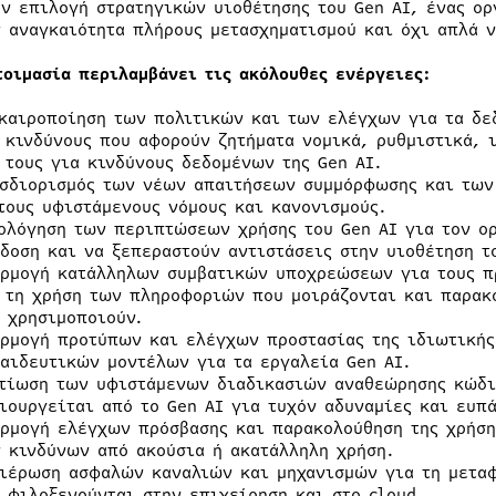
ην επιλογή στρατηγικών υιοθέτησης του Gen AI, ένας ο
ν αναγκαιότητα πλήρους μετασχηματισμού και όχι απλά ν
τοιμασία περιλαμβάνει τις ακόλουθες ενέργειες:
καιροποίηση των πολιτικών και των ελέγχων για τα δε
 κινδύνους που αφορούν ζητήματα νομικά, ρυθμιστικά, 
 τους για κινδύνους δεδομένων της Gen AI.
σδιορισμός των νέων απαιτήσεων συμμόρφωσης και των
τους υφιστάμενους νόμους και κανονισμούς.
ολόγηση των περιπτώσεων χρήσης του Gen AI για τον ο
δοση και να ξεπεραστούν αντιστάσεις στην υιοθέτηση τ
ρμογή κατάλληλων συμβατικών υποχρεώσεων για τους πρ
 τη χρήση των πληροφοριών που μοιράζονται και παρακ
 χρησιμοποιούν.
ρμογή προτύπων και ελέγχων προστασίας της ιδιωτικής
αιδευτικών μοντέλων για τα εργαλεία Gen AI.
τίωση των υφιστάμενων διαδικασιών αναθεώρησης κώδι
ιουργείται από το Gen AI για τυχόν αδυναμίες και ευπά
ρμογή ελέγχων πρόσβασης και παρακολούθηση της χρήση
 κινδύνων από ακούσια ή ακατάλληλη χρήση.
ιέρωση ασφαλών καναλιών και μηχανισμών για τη μετα
 φιλοξενούνται στην επιχείρηση και στο cloud.