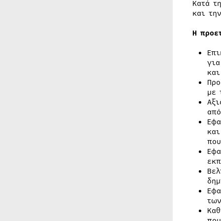
Κατά τ
και τη
Η προε
Επι
για
και
Προ
με 
Αξι
από
Εφα
και
που
Εφα
εκπ
Βελ
δημ
Εφα
των
Καθ
που