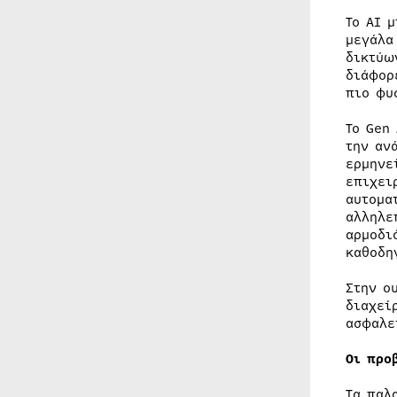
Το AI 
μεγάλα
δικτύω
διάφορ
πιο φυ
Το Gen
την αν
ερμηνε
επιχει
αυτομα
αλληλε
αρμοδι
καθοδη
Στην ο
διαχεί
ασφαλε
Οι προ
Τα παλ