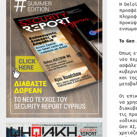
Η Delo
προσφέ
πληροφ
προκύψ
ενσωμα
Το Gen
Όπως ε
νέο πε
ασφάλε
κυβερν
και τη
μεταβα
Οι επι
να χρη
διακυβ
τις πρ
«οδικο
Gen AI
χρειάζ