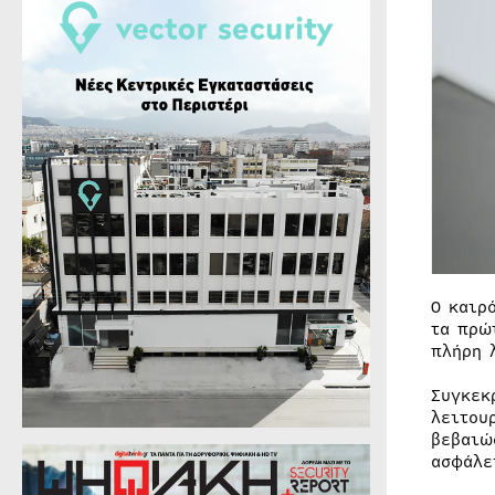
Ο καιρ
τα πρώ
πλήρη 
Συγκεκ
λειτου
βεβαιώ
ασφάλε