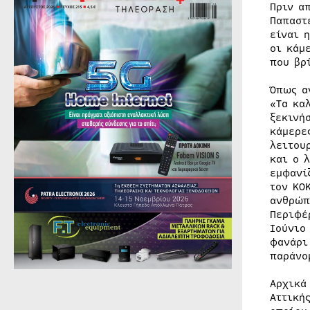
Πριν α
Παπαστ
είναι 
οι κάμ
που βρ
Όπως α
«Τα κα
ξεκινή
κάμερε
λειτου
και ο 
εμφανί
τον ΚΟ
ανθρώπ
Περιφέ
Ιούνιο
φανάρι
παράνο
Αρχικά
Αττική