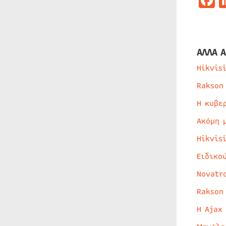
ΑΛΛΑ Α
Hikvis
Rakson
Η κυβε
Ακόμη 
Hikvis
Ειδικο
Novatr
Rakson
Η Ajax