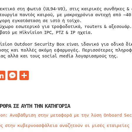
εκτικό στη φωτιά (UL94-V0), στις καιρικές συνθήκες & 
τουργία παντός καιρού, με μακροχρόνια αντοχή από –40
γορη εγκατάσταση σε ιστό ή τοίχο.
ύχωρο εσωτερικό για τροφοδοτικά, routers & αξεσουάρ.
βατό με Hikvision IPC, PTZ & IP ηχεία.
vision Outdoor Security Box είναι ιδανικό για οδικά δ
υσης και πολλές ακόμη εφαρμογές. Περισσότερες πληροφ
ίας αλλά και τους social media λογαριασμούς της.
acebook
LinkedIn
Messenger
Μοιραστείτε
ΡΘΡΑ ΣΕ ΑΥΤΗ ΤΗΝ ΚΑΤΗΓΟΡΙΑ
ion: Αναβάθμιση στην μεταφορά με την λύση Onboard Sec
ύς στην κυβερνοασφάλεια αναζητούν οι μισές εταιρείες