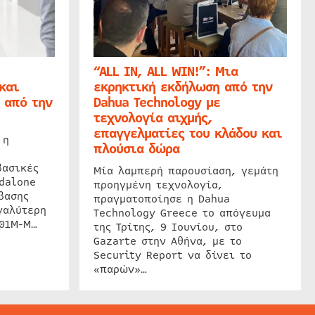
“ALL IN, ALL WIN!”: Μια
και
εκρηκτική εκδήλωση από την
 από την
Dahua Technology με
τεχνολογία αιχμής,
επαγγελματίες του κλάδου και
 η
πλούσια δώρα
βασικές
Μία λαμπερή παρουσίαση, γεμάτη
dalone
προηγμένη τεχνολογία,
βασης
πραγματοποίησε η Dahua
γαλύτερη
Technology Greece το απόγευμα
201M-M…
της Τρίτης, 9 Ιουνίου, στο
Gazarte στην Αθήνα, με το
Security Report να δίνει το
«παρών»…