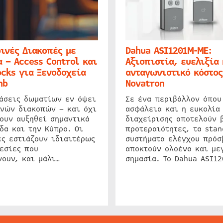
ινές Διακοπές με
Dahua ASI1201M-ME:
 – Access Control και
Αξιοπιστία, ευελιξία 
cks για Ξενοδοχεία
ανταγωνιστικό κόστος
nb
Novatron
ιάσεις δωματίων εν όψει
Σε ένα περιβάλλον όπου
ινών διακοπών – και όχι
ασφάλεια και η ευκολία
ουν αυξηθεί σημαντικά
διαχείρισης αποτελούν 
δα και την Κύπρο. Οι
προτεραιότητες, τα stan
ς εστιάζουν ιδιαιτέρως
συστήματα ελέγχου πρόσ
εσίες που
αποκτούν ολοένα και με
ουν, και μάλι…
σημασία. Το Dahua ASI1