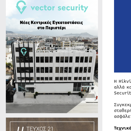
Η Hikv
αλλά κ
Securi
Συγκεκ
σταθερ
ασφάλε
Τεχνικ