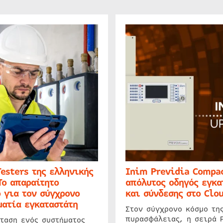
Testers της ελληνικής
Inim Previdia Compac
Το απαραίτητο
απόλυτος οδηγός εγκα
 για τον σύγχρονο
και σύνδεσης στο Clo
ατία εγκαταστάτη
Στον σύγχρονο κόσμο τη
πυρασφάλειας, η σειρά 
ταση ενός συστήματος