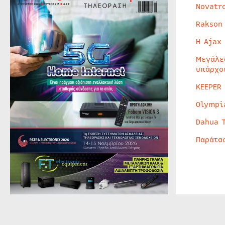
Novatr
Rakson
Η Ajax
Μεγάλε
υπάρχο
KEEPER
Olympi
Dahua 
Παράτα