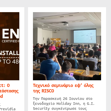
t: Ο
Τεχνικό σεμινάριο εφ’ όλης
τάστασης
της RISCO
ud
Την Παρασκευή 26 Ιουνίου στο
ξενοδοχείο Holiday Inn, η G.I.
ς
Security συγκέντρωσε τους
Previdia