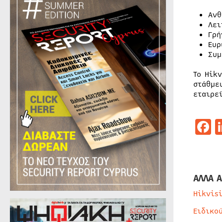
Ανθ
Λει
Γρή
Ευρ
Συμ
Το Hik
στάθμε
εταιρε
F
ΑΛΛΑ Α
Hikvis
Ειδικο