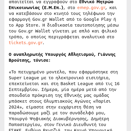
απαιτείται να εγγραφούν στο
Εθνικό Μητρώο
Επικοινωνίας (Ε.Μ.Επ.)
, στο
emep.gov.gr
, και
να κατεβάσουν στο κινητό τους τηλέφωνο την
εφαρμογή Gov.gr Wallet από το Google Play ή
το Αpp Store. H διαδικασία ταυτοποίησης μέσω
του Gov.gr Wallet γίνεται με απλό και φιλικό
τρόπο, ο οποίος περιγράφεται αναλυτικά στο
tickets.gov.gr
.
Ο αναπληρωτής Υπουργός Αθλητισμού, Γιάννης
Βρούτσης, τόνισε:
«Το πετυχημένο μοντέλο, που εφαρμόστηκε στη
Super League με το ηλεκτρονικό εισιτήριο,
επεκτείνεται και στη Basket League από τις 16
Σεπτεμβρίου. Σήμερα, μία ημέρα μετά από την
σπουδαία πρόκριση της Εθνικής μας ομάδας
μπάσκετ στους Ολυμπιακούς Αγώνες «Παρίσι
2024», είμαστε στην ευχάριστη θέση να
παραδώσουμε μαζί με τον συνάδελφό μου,
Υπουργό Ψηφιακής Διακυβέρνησης, Δημήτρη
Παπαστεργίου, στον Γενικό Διευθυντή του
ΕΣΑΚΕ, Ευθύμη Ρεντζιά, την Κοινή Υπουργική