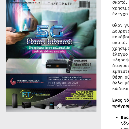
σκοπό.
χρησιμ
έλεγχο
Όλοι γ
Δούρει
κακόβο
σκοπό.
χρησιμ
έλεγχο
πληροφ
διαγρα
εμπιστ
θέση ο
άλλα μ
κώδικα
Ένας ι
πρόγρα
Bac
ιδι