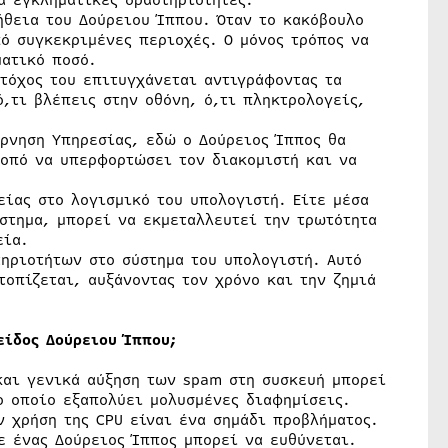
α εγκληματικές δραστηριότητες.
ήθεια του Δούρειου Ίππου. Όταν το κακόβουλο
ό συγκεκριμένες περιοχές. Ο μόνος τρόπος να
ματικό ποσό.
τόχος του επιτυγχάνεται αντιγράφοντας τα
,τι βλέπεις στην οθόνη, ό,τι πληκτρολογείς,
Άρνηση Υπηρεσίας, εδώ ο Δούρειος Ίππος θα
κοπό να υπερφορτώσει τον διακομιστή και να
είας στο λογισμικό του υπολογιστή. Είτε μέσα
στημα, μπορεί να εκμεταλλευτεί την τρωτότητα
εία.
ηριοτήτων στο σύστημα του υπολογιστή. Αυτό
τοπίζεται, αυξάνοντας τον χρόνο και την ζημιά
είδος Δούρειου Ίππου;
αι γενικά αύξηση των spam στη συσκευή μπορεί
ο οποίο εξαπολύει μολυσμένες διαφημίσεις.
 χρήση της CPU είναι ένα σημάδι προβλήματος.
ε ένας Δούρειος Ίππος μπορεί να ευθύνεται.