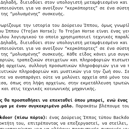
 Δηλαδή, διεισδύει στον υπολογιστή μεταμφιεσμένο και 
οποιούνται για να ανοίξουν “κερκόπορτες” σε ένα σύστ
 της “μολυσμένης” συσκευής.
νωρίζουμε την ιστορία του Δούρειου Ίππου, όμως γνωρί
ου Ίππου (Trojan Horse); Το Trojan Horse είναι ένας γ
υλου λογισμικού το οποίο χρησιμοποιεί τεχνικές παραλ
 Δηλαδή, διεισδύει στον υπολογιστή μεταμφιεσμένο και 
οποιούνται για να ανοίξουν “κερκόπορτες” σε ένα σύστ
 της “μολυσμένης” συσκευής. Κάθε είδος κάνει μια συγ
οριών, τραπεζικών στοιχείων και πληροφοριών πιστωτι
φή αρχείων, συλλογή προσωπικών πληροφοριών για να π
ευτικών πληροφοριών και μυστικών για την ζωή σου. Σε
ύτε να αναπαράγει ούτε να μολύνει αρχεία από μόνο του
έσα, όπως στη λήψη αρχείων, στην εκμετάλλευση τρωτώ
 και στις τεχνικές κοινωνικής μηχανικής.
ός θα προσπαθήσει να επεκταθεί όπου μπορεί, ενώ ένας
μμα με έναν συγκεκριμένο ρόλο.
Παρακάτω βλέπουμε του
kdoor (πίσω πόρτα):
ένας Δούρειος Ίππος τύπου Backdo
οκτήτη του, επιτρέποντας να επεξεργαστεί, να στείλει,