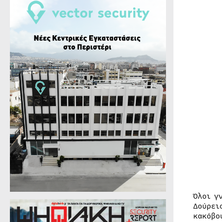
Όλοι γ
Δούρει
κακόβο