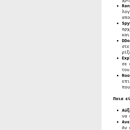
χρη
Ra
λογ
απο
Spy
αρχ
και
DDo
στε
ρίξ
Exp
σε 
του
Roo
επι
που
Ποια ε
Αύξ
να 
Ανε
Αν 