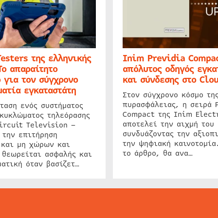
Testers της ελληνικής
Inim Previdia Compac
Το απαραίτητο
απόλυτος οδηγός εγκα
 για τον σύγχρονο
και σύνδεσης στο Clo
ατία εγκαταστάτη
Στον σύγχρονο κόσμο τη
πυρασφάλειας, η σειρά 
ταση ενός συστήματος
Compact της Inim Elect
 κυκλώματος τηλεόρασης
αποτελεί την αιχμή του 
ircuit Television –
συνδυάζοντας την αξιοπι
 την επιτήρηση
την ψηφιακή καινοτομία
 και μη χώρων και
το άρθρο, θα ανα…
 θεωρείται ασφαλής και
ατική όταν βασίζετ…