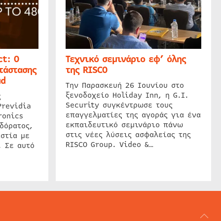
t: Ο
Τεχνικό σεμινάριο εφ’ όλης
τάστασης
της RISCO
ud
Την Παρασκευή 26 Ιουνίου στο
ξενοδοχείο Holiday Inn, η G.I.
ς
Security συγκέντρωσε τους
Previdia
επαγγελματίες της αγοράς για ένα
ronics
εκπαιδευτικό σεμινάριο πάνω
δόρατος,
στις νέες λύσεις ασφαλείας της
στία με
RISCO Group. Video &…
. Σε αυτό