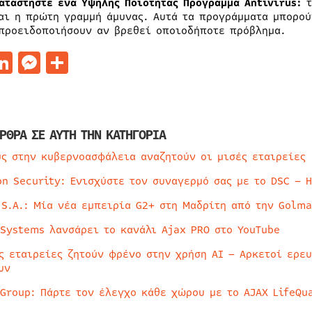
αταστήστε ένα Υψηλής Ποιότητας Πρόγραμμα Antivirus:
τ
αι η πρώτη γραμμή άμυνας. Αυτά τα προγράμματα μπορού
προειδοποιήσουν αν βρεθεί οποιοδήποτε πρόβλημα.
acebook
LinkedIn
Messenger
Μοιραστείτε
ΡΘΡΑ ΣΕ ΑΥΤΗ ΤΗΝ ΚΑΤΗΓΟΡΙΑ
ύς στην κυβερνοασφάλεια αναζητούν οι μισές εταιρείες
on Security: Ενισχύστε τον συναγερμό σας με το DSC – 
 S.A.: Μία νέα εμπειρία G2+ στη Μαδρίτη από την Golma
 Systems λανσάρει το κανάλι Ajax PRO στο YouTube
ς εταιρείες ζητούν φρένο στην χρήση AI – Αρκετοί ερε
υν
 Group: Πάρτε τον έλεγχο κάθε χώρου με το AJAX LifeQua