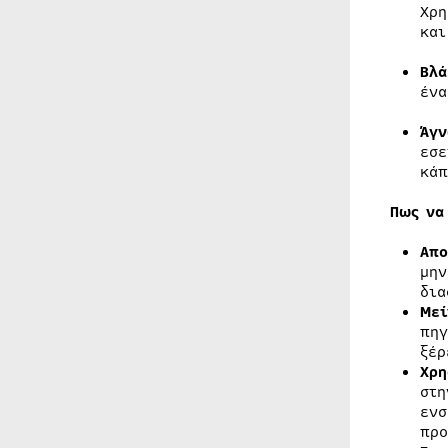
Χρη
και
Βλά
ένα
Άγν
εσε
κάπ
Πως να
Απο
μην
δια
Μεί
πηγ
ξέρ
Χρη
στη
ενσ
προ