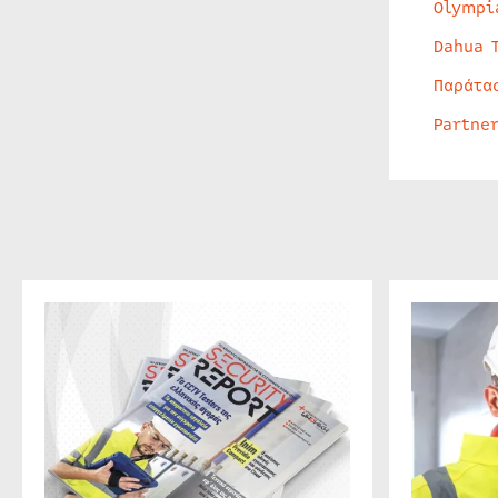
Olympi
Dahua 
Παράτα
Partne