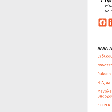
Εγκ
είν
να 
F
ΑΛΛΑ Α
Ειδικο
Novatr
Rakson
Η Ajax
Μεγάλε
υπάρχο
KEEPER