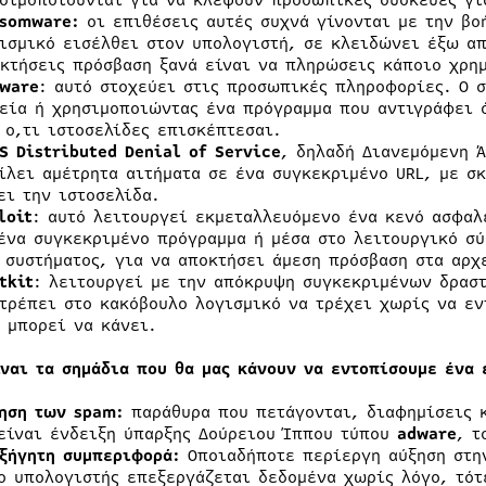
σιμοποιούνται για να κλέψουν προσωπικές συσκευές γι
nsomware:
οι επιθέσεις αυτές συχνά γίνονται με την βο
ισμικό εισέλθει στον υπολογιστή, σε κλειδώνει έξω απ
κτήσεις πρόσβαση ξανά είναι να πληρώσεις κάποιο χρη
ware
: αυτό στοχεύει στις προσωπικές πληροφορίες. Ο σ
εία ή χρησιμοποιώντας ένα πρόγραμμα που αντιγράφει ό
 ο,τι ιστοσελίδες επισκέπτεσαι.
S
Distributed Denial of Service
, δηλαδή Διανεμόμενη 
ίλει αμέτρητα αιτήματα σε ένα συγκεκριμένο URL, με σ
ει την ιστοσελίδα.
loit
: αυτό λειτουργεί εκμεταλλευόμενο ένα κενό ασφαλ
ένα συγκεκριμένο πρόγραμμα ή μέσα στο λειτουργικό σύ
 συστήματος, για να αποκτήσει άμεση πρόσβαση στα αρχ
tkit
: λειτουργεί με την απόκρυψη συγκεκριμένων δραστ
τρέπει στο κακόβουλο λογισμικό να τρέχει χωρίς να εν
 μπορεί να κάνει.
ίναι τα σημάδια που θα μας κάνουν να εντοπίσουμε ένα 
ηση των spam:
παράθυρα που πετάγονται, διαφημίσεις κ
είναι ένδειξη ύπαρξης Δούρειου Ίππου τύπου
adware
, τ
ξήγητη
συμπεριφορά:
Οποιαδήποτε περίεργη αύξηση στην
ο υπολογιστής επεξεργάζεται δεδομένα χωρίς λόγο, τότ