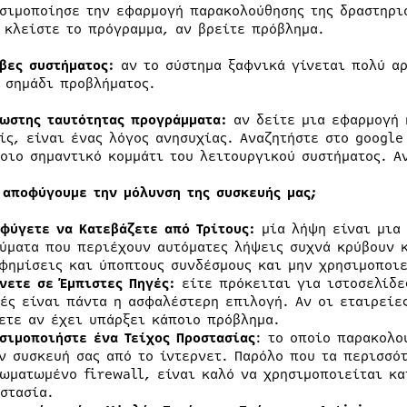
σιμοποίησε την εφαρμογή παρακολούθησης της δραστηριό
 κλείστε το πρόγραμμα, αν βρείτε πρόβλημα.
βες συστήματος:
αν το σύστημα ξαφνικά γίνεται πολύ αρ
 σημάδι προβλήματος.
ωστης ταυτότητας προγράμματα:
αν δείτε μια εφαρμογή 
ίς, είναι ένας λόγος ανησυχίας. Αναζητήστε στο google
οιο σημαντικό κομμάτι του λειτουργικού συστήματος. Α
 αποφύγουμε την μόλυνση της συσκευής μας;
φύγετε να Κατεβάζετε από Τρίτους:
μία λήψη είναι μια
ύματα που περιέχουν αυτόματες λήψεις συχνά κρύβουν κ
φημίσεις και ύποπτους συνδέσμους και μην χρησιμοποιε
νετε σε Έμπιστες Πηγές:
είτε πρόκειται για ιστοσελίδε
ές είναι πάντα η ασφαλέστερη επιλογή. Αν οι εταιρείες
ετε αν έχει υπάρξει κάποιο πρόβλημα.
σιμοποιήστε ένα Τείχος Προστασίας
: το οποίο παρακολο
ν συσκευή σας από το ίντερνετ. Παρόλο που τα περισσό
ωματωμένο firewall, είναι καλό να χρησιμοποιείται κα
στασία.