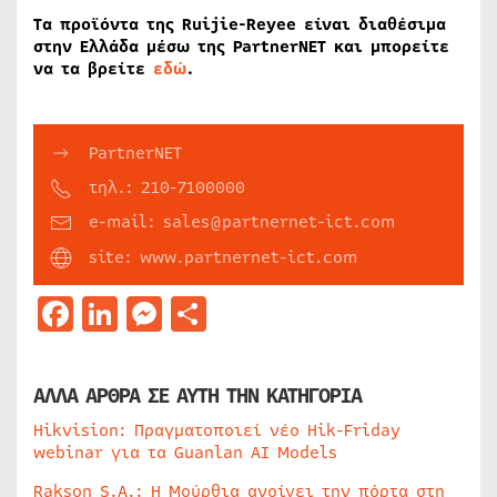
Τα προϊόντα της Ruijie-Reyee είναι διαθέσιμα
στην Ελλάδα μέσω της PartnerNET και μπορείτε
να τα βρείτε
εδώ
.
PartnerNET
τηλ.: 210-7100000
e-mail: sales@partnernet-ict.com
site: www.partnernet-ict.com
Facebook
LinkedIn
Messenger
Μοιραστείτε
ΑΛΛΑ ΑΡΘΡΑ ΣΕ ΑΥΤΗ ΤΗΝ ΚΑΤΗΓΟΡΙΑ
Hikvision: Πραγματοποιεί νέο Hik-Friday
webinar για τα Guanlan AI Models
Rakson S.A.: Η Μούρθια ανοίγει την πόρτα στη