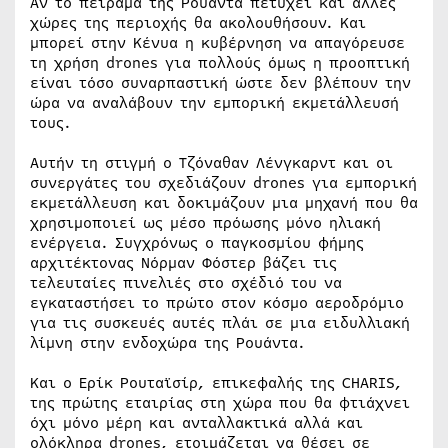
Αν το πείραμα της Ρουάντα πετύχει και άλλες
χώρες της περιοχής θα ακολουθήσουν. Και
μπορεί στην Κένυα η κυβέρνηση να απαγόρευσε
τη χρήση drones για πολλούς όμως η προοπτική
είναι τόσο συναρπαστική ώστε δεν βλέπουν την
ώρα να αναλάβουν την εμπορική εκμετάλλευσή
τους.
Αυτήν τη στιγμή ο Τζόναθαν Λένγκαρντ και οι
συνεργάτες του σχεδιάζουν drones για εμπορική
εκμετάλλευση και δοκιμάζουν μια μηχανή που θα
χρησιμοποιεί ως μέσο πρόωσης μόνο ηλιακή
ενέργεια. Συγχρόνως ο παγκοσμίου φήμης
αρχιτέκτονας Νόρμαν Φόστερ βάζει τις
τελευταίες πινελιές στο σχέδιό του να
εγκαταστήσει το πρώτο στον κόσμο αεροδρόμιο
για τις συσκευές αυτές πλάι σε μια ειδυλλιακή
λίμνη στην ενδοχώρα της Ρουάντα.
Και ο Ερίκ Ρουταϊσίρ, επικεφαλής της CHARIS,
της πρώτης εταιρίας στη χώρα που θα φτιάχνει
όχι μόνο μέρη και ανταλλακτικά αλλά και
ολόκληρα drones, ετοιμάζεται να θέσει σε