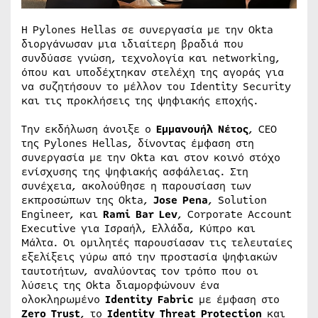
Η Pylones Hellas σε συνεργασία με την Okta
διοργάνωσαν μια ιδιαίτερη βραδιά που
συνδύασε γνώση, τεχνολογία και networking,
όπου και υποδέχτηκαν στελέχη της αγοράς για
να συζητήσουν το μέλλον του Identity Security
και τις προκλήσεις της ψηφιακής εποχής.
Την εκδήλωση άνοιξε ο
Εμμανουήλ Νέτος
, CEO
της Pylones Hellas, δίνοντας έμφαση στη
συνεργασία με την Okta και στον κοινό στόχο
ενίσχυσης της ψηφιακής ασφάλειας. Στη
συνέχεια, ακολούθησε η παρουσίαση των
εκπροσώπων της Okta,
Jose Pena
, Solution
Engineer, και
Rami Bar Lev
, Corporate Account
Executive για Ισραήλ, Ελλάδα, Κύπρο και
Μάλτα. Οι ομιλητές παρουσίασαν τις τελευταίες
εξελίξεις γύρω από την προστασία ψηφιακών
ταυτοτήτων, αναλύοντας τον τρόπο που οι
λύσεις της Okta διαμορφώνουν ένα
ολοκληρωμένο
Identity Fabric
με έμφαση στο
Zero Trust
, το
Identity Threat Protection
και