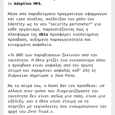
το
Adaptive MFA
.
Μέσα από παραδείγματα πραγματικών εφαρμογών
και case studies, ανέδειξαν τον ρόλο του
Identity ως το νέο “security perimeter” για
κάθε οργανισμό, παρουσιάζοντας πώς η
πλατφόρμα της
Okta
προσφέρει ενοποιημένη
πρόσβαση, αυξημένη παραγωγικότητα και
ενισχυμένη ασφάλεια.
«
Το 80% των παραβιάσεων ξεκινούν από την
ταυτότητα. Η Okta χτίζει ένα οικοσύστημα όπου
η πρόσβαση είναι ασφαλής από την πρώτη
στιγμή και παραμένει ασφαλής καθ’ όλη τη
διάρκεια
» σημείωσε ο Jose Pena.
Με τη σειρά του, ο Rami Bar Lev πρόσθεσε: «
Η
αλλαγή στον τρόπο που διαχειριζόμαστε την
ταυτότητα δεν είναι απλώς μια τάση, είναι μια
εξέλιξη, και η
Okta
είναι έτοιμη να τη
στηρίξει με τεχνολογίες που ενσωματώνουν την
αρχή του
Zero
Trust
.
».