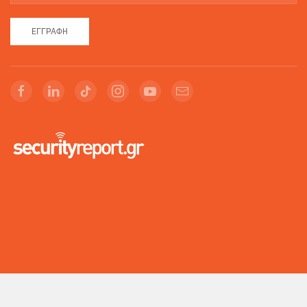
ΕΓΓΡΑΦΉ