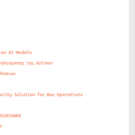
lan AI Models
τηλεόρασης της Golmar
θέσεων
urity Solution for Bus Operations
HS2016NKE
r