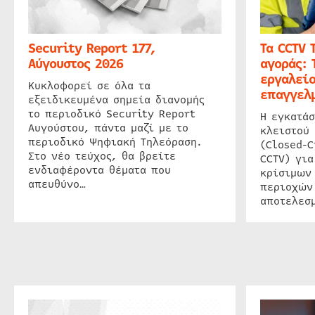
Security Report 177,
Τα CCTV 
Αύγουστος 2026
αγοράς: 
εργαλείο
Κυκλοφορεί σε όλα τα
επαγγελμ
εξειδικευμένα σημεία διανομής
το περιοδικό Security Report
Η εγκατάσ
Αυγούστου, πάντα μαζί με το
κλειστού
περιοδικό Ψηφιακή Τηλεόραση.
(Closed-C
Στο νέο τεύχος, θα βρείτε
CCTV) για
ενδιαφέροντα θέματα που
κρίσιμων
απευθύνο…
περιοχών
αποτελεσμ