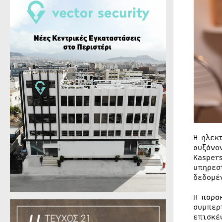
Η ηλεκ
αυξάνο
Kasper
υπηρεσ
δεδομέ
Η παρα
συμπερ
επισκέ