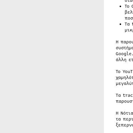
δια
Το 
βελ
ποσ
Τα 
μικ
Η παρο
συστήμ
Google
άλλη ε
Το You
χαμηλό
μεγαλύ
Τα tra
παρουσ
Η Νότι
τα περ
ξεπερν