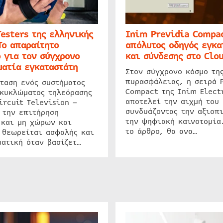
Testers της ελληνικής
Inim Previdia Compac
Το απαραίτητο
απόλυτος οδηγός εγκα
 για τον σύγχρονο
και σύνδεσης στο Clo
ατία εγκαταστάτη
Στον σύγχρονο κόσμο τη
πυρασφάλειας, η σειρά 
ταση ενός συστήματος
Compact της Inim Elect
 κυκλώματος τηλεόρασης
αποτελεί την αιχμή του 
ircuit Television –
συνδυάζοντας την αξιοπι
 την επιτήρηση
την ψηφιακή καινοτομία
 και μη χώρων και
το άρθρο, θα ανα…
 θεωρείται ασφαλής και
ατική όταν βασίζετ…