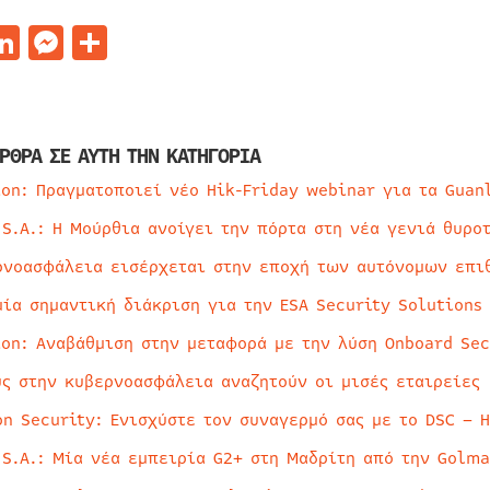
acebook
LinkedIn
Messenger
Μοιραστείτε
ΡΘΡΑ ΣΕ ΑΥΤΗ ΤΗΝ ΚΑΤΗΓΟΡΙΑ
ion: Πραγματοποιεί νέο Hik-Friday webinar για τα Guan
 S.A.: Η Μούρθια ανοίγει την πόρτα στη νέα γενιά θυρο
ρνοασφάλεια εισέρχεται στην εποχή των αυτόνομων επι
μία σημαντική διάκριση για την ESA Security Solutions
ion: Αναβάθμιση στην μεταφορά με την λύση Onboard Sec
ύς στην κυβερνοασφάλεια αναζητούν οι μισές εταιρείες
on Security: Ενισχύστε τον συναγερμό σας με το DSC – 
 S.A.: Μία νέα εμπειρία G2+ στη Μαδρίτη από την Golma