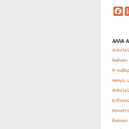
F
ΑΛΛΑ Α
Hikvis
Rakson
Η κυβε
Ακόμη 
Hikvis
Ειδικο
Novatr
Rakson