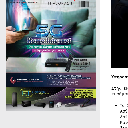
Υπηρεσ
Στην έ
ευρήμα
Το 
Ασί
Ασί
Κοι