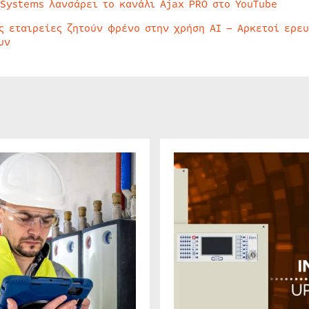
 Systems λανσάρει το κανάλι Ajax PRO στο YouTube
ς εταιρείες ζητούν φρένο στην χρήση AI – Αρκετοί ερε
υν