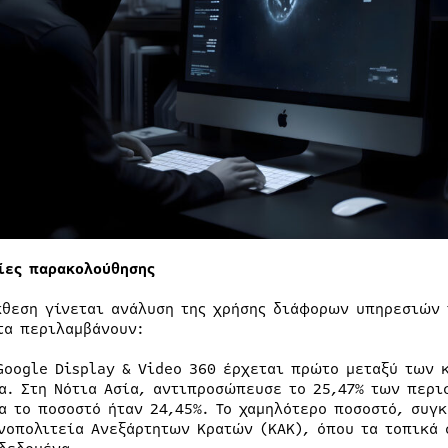
ίες παρακολούθησης
κθεση γίνεται ανάλυση της χρήσης διάφορων υπηρεσιών 
τα περιλαμβάνουν:
Google Display & Video 360 έρχεται πρώτο μεταξύ των
α. Στη Νότια Ασία, αντιπροσώπευσε το 25,47% των περι
α το ποσοστό ήταν 24,45%. Το χαμηλότερο ποσοστό, συγ
νοπολιτεία Ανεξάρτητων Κρατών (ΚΑΚ), όπου τα τοπικά 