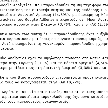
δεδομένα.
Google Analytics, που παρακολουθεί τη συμπεριφορά τω
τιστοποίηση της επισκεψιμότητας και της απόδοσης των
οστό στη Λατινική Αμερική (14,89%), με δεύτερη τη Μέσ
trackers του Google AdSense επικρατούν στη Μέση Ανατο
ρότερα ποσοστά στην Ωκεανία (3,76%) και την ΚΑΚ (2,30
υσία αυτών των συστημάτων παρακολούθησης έχει αυξηθε
ατα παρουσίασαν μειώσεις σε συγκεκριμένους τομείς, κ
. Αυτό επισημαίνει τη γενικευμένη παρακολούθηση χρησ
ταιρεία.
Tube Analytics έχει το υψηλότερο ποσοστό στη Νότια Ασί
τερο στην Ευρώπη (5,65%) και τη Βόρεια Αμερική (4,56%
τερο μερίδιό τους στη Λατινική Αμερική (3,38%) και το 
ckers του Bing παρουσιάζουν αξιοσημείωτη δραστηριότητ
ία τους να καταγράφεται στην ΚΑΚ (0,77%).
α Κορέα, η Ιαπωνία και η Ρωσία, όπου οι τοπικές υπηρε
ιφερειακά συστήματα παρακολούθησης όχι μόνο κατατάσσ
ούν τους παγκόσμιους ανταγωνιστές.