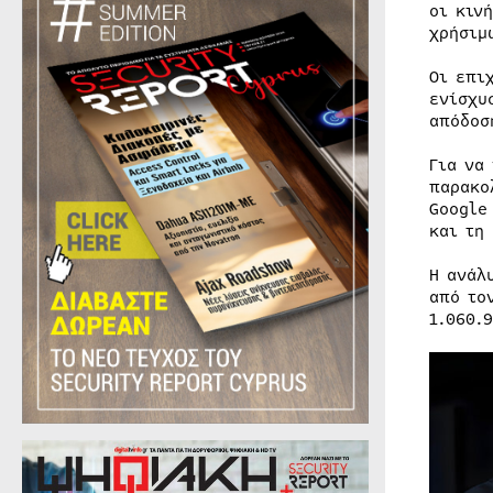
οι κιν
χρήσιμ
Οι επι
ενίσχυ
απόδοσ
Για να
παρακο
Google
και τη
Η ανάλ
από το
1.060.