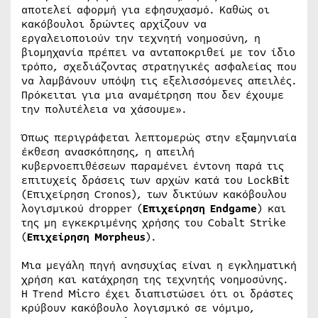
αποτελεί αφορμή για εφησυχασμό. Καθώς οι
κακόβουλοι δρώντες αρχίζουν να
εργαλειοποιούν την τεχνητή νοημοσύνη, η
βιομηχανία πρέπει να ανταποκριθεί με τον ίδιο
τρόπο, σχεδιάζοντας στρατηγικές ασφαλείας που
να λαμβάνουν υπόψη τις εξελισσόμενες απειλές.
Πρόκειται για μια αναμέτρηση που δεν έχουμε
την πολυτέλεια να χάσουμε».
Όπως περιγράφεται λεπτομερώς στην εξαμηνιαία
έκθεση ανασκόπησης, η απειλή
κυβερνοεπιθέσεων παραμένει έντονη παρά τις
επιτυχείς δράσεις των αρχών κατά του LockBit
(Επιχείρηση Cronos), των δικτύων κακόβουλου
λογισμικού dropper (
Επιχείρηση Endgame
) και
της μη εγκεκριμένης χρήσης του Cobalt Strike
(
Επιχείρηση Morpheus
).
Μια μεγάλη πηγή ανησυχίας είναι η εγκληματική
χρήση και κατάχρηση της τεχνητής νοημοσύνης.
Η Trend Micro έχει διαπιστώσει ότι οι δράστες
κρύβουν κακόβουλο λογισμικό σε νόμιμο,