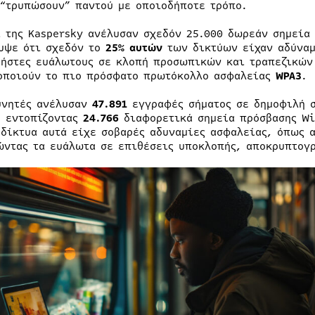
 “τρυπώσουν” παντού με οποιοδήποτε τρόπο.
ί της Kaspersky ανέλυσαν σχεδόν 25.000 δωρεάν σημεία 
υψε ότι σχεδόν το
25% αυτών
των δικτύων είχαν αδύναμ
ρήστες ευάλωτους σε κλοπή προσωπικών και τραπεζικών
οποιούν το πιο πρόσφατο πρωτόκολλο ασφαλείας
WPA3
.
υνητές ανέλυσαν
47.891
εγγραφές σήματος σε δημοφιλή σ
, εντοπίζοντας
24.766
διαφορετικά σημεία πρόσβασης Wi-
 δίκτυα αυτά είχε σοβαρές αδυναμίες ασφαλείας, όπως 
ώντας τα ευάλωτα σε επιθέσεις υποκλοπής, αποκρυπτογ