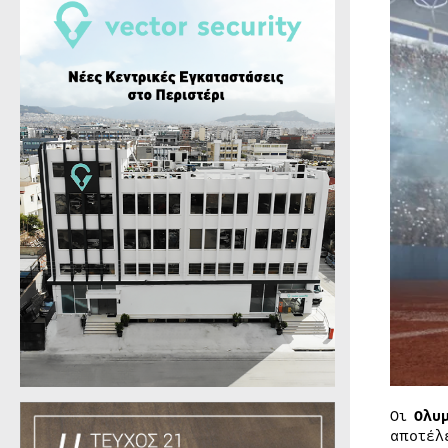
Οι
Ολυ
αποτέλ