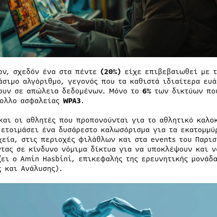
ον, σχεδόν ένα στα πέντε
(20%)
είχε επιβεβαιωθεί με 
άσιμο αλγόριθμο, γεγονός που τα καθιστά ιδιαίτερα ευ
ουν σε απώλεια δεδομένων. Μόνο το
6%
των δικτύων που
ολλο ασφαλείας
WPA3
.
και οι αθλητές που προπονούνται για το αθλητικό καλοκ
 ετοιμάσει ένα δυσάρεστο καλωσόρισμα για τα εκατομμ
χεία, στις περιοχές φιλάθλων και στα events του Παρι
ντας σε κίνδυνο νόμιμα δίκτυα για να υποκλέψουν και 
ζει ο Amin Hasbini, επικεφαλής της ερευνητικής μονάδα
ς και Ανάλυσης).