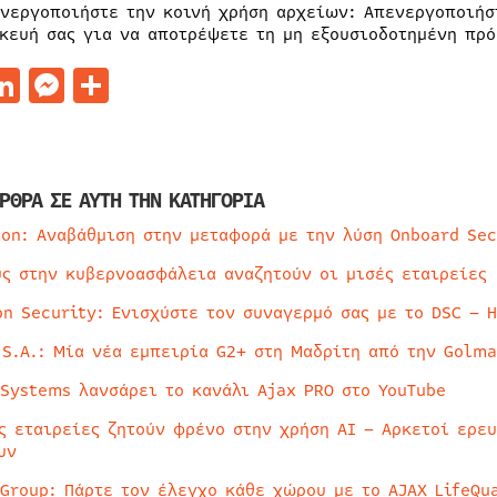
νεργοποιήστε την κοινή χρήση αρχείων: Απενεργοποιήστ
κευή σας για να αποτρέψετε τη μη εξουσιοδοτημένη πρό
acebook
LinkedIn
Messenger
Μοιραστείτε
ΡΘΡΑ ΣΕ ΑΥΤΗ ΤΗΝ ΚΑΤΗΓΟΡΙΑ
ion: Αναβάθμιση στην μεταφορά με την λύση Onboard Sec
ύς στην κυβερνοασφάλεια αναζητούν οι μισές εταιρείες
on Security: Ενισχύστε τον συναγερμό σας με το DSC – 
 S.A.: Μία νέα εμπειρία G2+ στη Μαδρίτη από την Golma
 Systems λανσάρει το κανάλι Ajax PRO στο YouTube
ς εταιρείες ζητούν φρένο στην χρήση AI – Αρκετοί ερε
υν
 Group: Πάρτε τον έλεγχο κάθε χώρου με το AJAX LifeQua