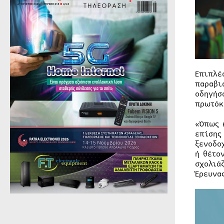
Επιπλέ
παραβι
οδηγήσ
πρωτόκ
«Όπως 
επίσης
ξενοδο
ή θέτο
σχολιά
Έρευνα