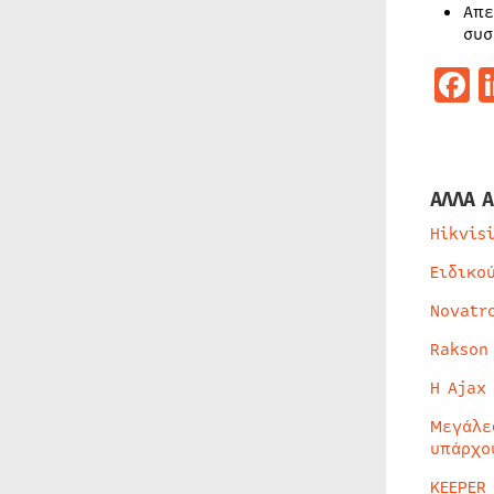
Απε
συσ
F
ΑΛΛΑ Α
Hikvis
Ειδικο
Novatr
Rakson
Η Ajax
Μεγάλε
υπάρχο
KEEPER