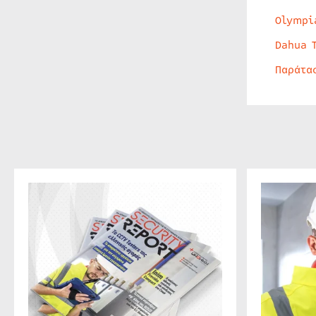
Olympi
Dahua 
Παράτα