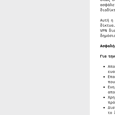
ασφάλε
διαδίκ
Αυτή η
δίκτυα
VPN δι
δημόσι
Ασφαλή
Για τη
Απο
ευα
Επα
που
Ενε
απο
Χρη
πρό
Δια
το 