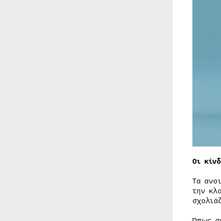
Οι κίν
Τα ανο
την κλ
σχολιά
Όπως σ