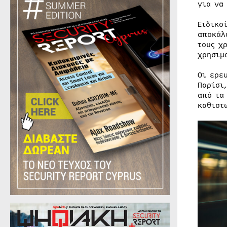
για να
Ειδικο
αποκάλ
τους χ
χρησιμ
Οι ερε
Παρίσι
από τα
καθιστ